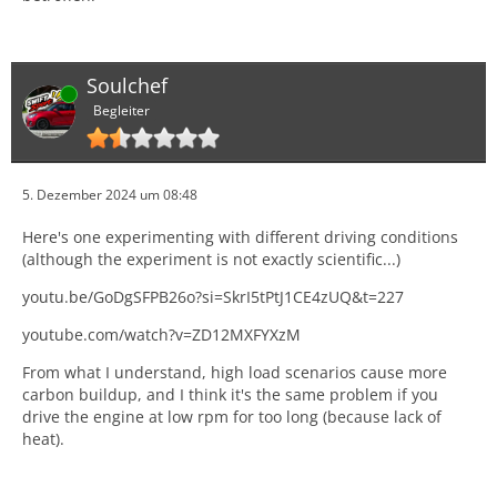
Soulchef
Online
Begleiter
5. Dezember 2024 um 08:48
Here's one experimenting with different driving conditions
(although the experiment is not exactly scientific...)
youtu.be/GoDgSFPB26o?si=SkrI5tPtJ1CE4zUQ&t=227
youtube.com/watch?v=ZD12MXFYXzM
From what I understand, high load scenarios cause more
carbon buildup, and I think it's the same problem if you
drive the engine at low rpm for too long (because lack of
heat).