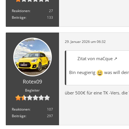
Reaktionen
27
Beiträge
133
29. Januar 2026 um 06:32
Zitat von maCque
Bin neugierig
was will dei
Rotex09
Begleiter
über 500€ für eine TK -Vers. die 
Reaktionen
107
Beiträge
297