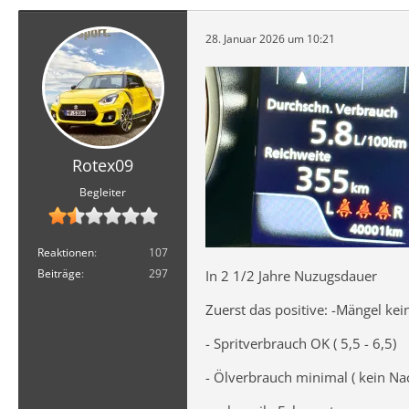
28. Januar 2026 um 10:21
Rotex09
Begleiter
Reaktionen
107
Beiträge
297
In 2 1/2 Jahre Nuzugsdauer
Zuerst das positive: -Mängel kei
- Spritverbrauch OK ( 5,5 - 6,5)
- Ölverbrauch minimal ( kein Nac