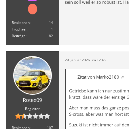
sein soll weil er so robust ist. 
Reaktionen
14
Trophäen
1
Beiträge
82
29. Januar 2026 um 12:45
Zitat von Marko2180
Getriebe kann ich nur zustimm
kratzt, dass wäre der einzige
Rotex09
Aber man muss das ganze posit
Begleiter
S-cross, aber was man hört is
Suzuki ist nicht immer auf d
Reaktionen
107