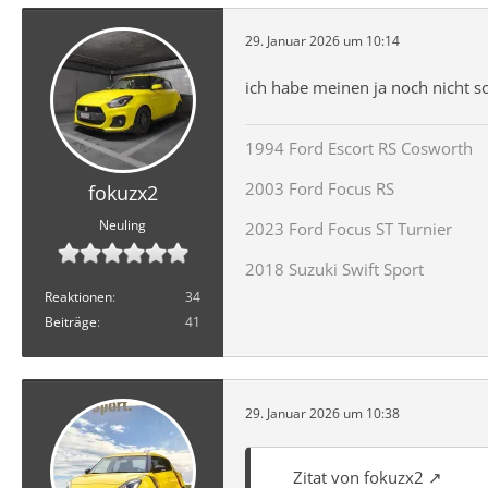
29. Januar 2026 um 10:14
ich habe meinen ja noch nicht s
1994 Ford Escort RS Cosworth
2003 Ford Focus RS
fokuzx2
Neuling
2023 Ford Focus ST Turnier
2018 Suzuki Swift Sport
Reaktionen
34
Beiträge
41
29. Januar 2026 um 10:38
Zitat von fokuzx2