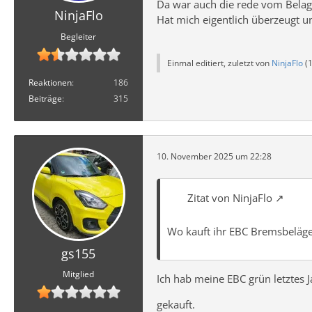
Da war auch die rede vom Belag 
NinjaFlo
Hat mich eigentlich überzeugt u
Begleiter
Einmal editiert, zuletzt von
NinjaFlo
(
Reaktionen
186
Beiträge
315
10. November 2025 um 22:28
Zitat von NinjaFlo
Wo kauft ihr EBC Bremsbeläg
gs155
Mitglied
Ich hab meine EBC grün letztes J
gekauft.