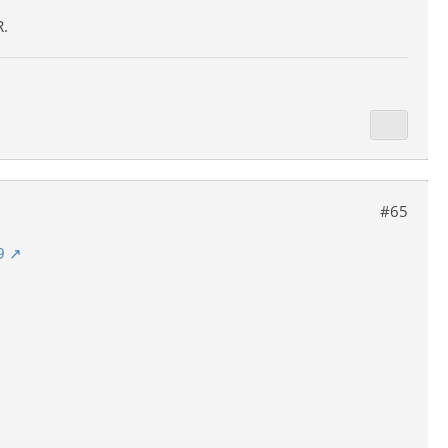
R.
#65
9