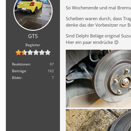
So Wochenende und mal Bremsen 
Scheiben waren durch, dass Trag
denke das der Vorbesitzer nur B
GT5
Sind Delphi Beläge original Suzu
Hier ein paar eindrücke 😊
Begleiter
Reaktionen
97
Beiträge
162
Bilder
7