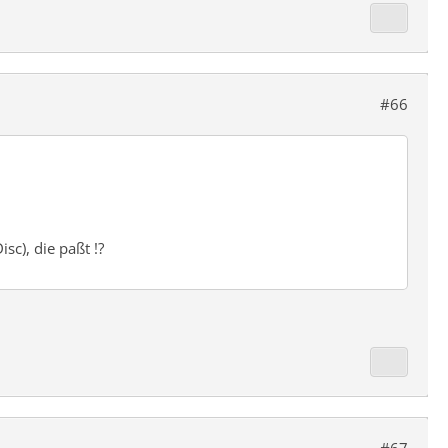
#66
sc), die paßt !?