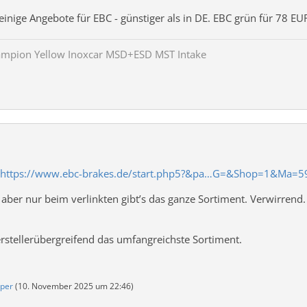
 einige Angebote für EBC - günstiger als in DE. EBC grün für 78 EU
ampion Yellow Inoxcar MSD+ESD MST Intake
https://www.ebc-brakes.de/start.php5?&pa…G=&Shop=1&Ma=5
 aber nur beim verlinkten gibt’s das ganze Sortiment. Verwirrend.
herstellerübergreifend das umfangreichste Sortiment.
per
(
10. November 2025 um 22:46
)