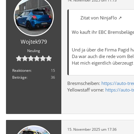
14. November 2025 um 11:13
Zitat von NinjaFlo
Wo kauft ihr EBC Bremsbeläg
Wojtek979
Und ja über die Firma Pagid h
Neuling
Da war auch die rede vom Bel
Hat mich eigentlich überzeugt
Reaktionen
15
Beiträge
36
Bresmscheiben:
https://auto-t
Yellowstaff vorne:
https://auto
15. November 2025 um 17:36