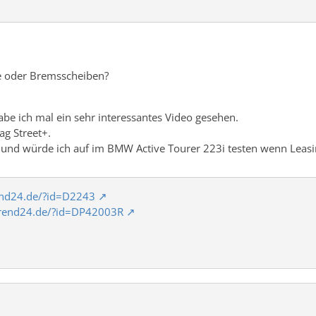
e oder Bremsscheiben?
abe ich mal ein sehr interessantes Video gesehen.
ag Street+.
 und würde ich auf im BMW Active Tourer 223i testen wenn Leasi
rend24.de/?id=D2243
-trend24.de/?id=DP42003R