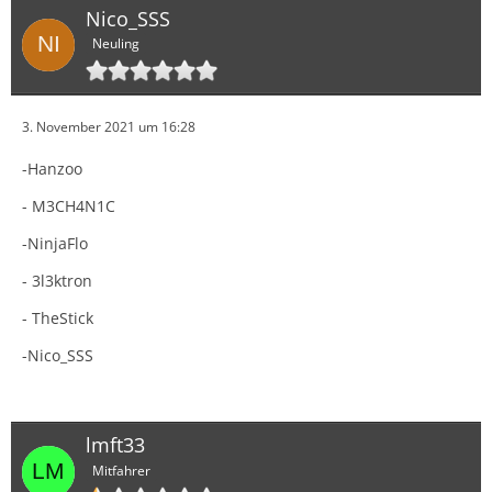
Nico_SSS
Neuling
3. November 2021 um 16:28
-Hanzoo
- M3CH4N1C
-NinjaFlo
- 3l3ktron
- TheStick
-Nico_SSS
lmft33
Mitfahrer