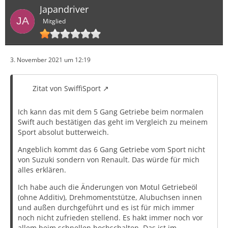
Japandriver
Einzeln macht für mich wenig Sinn. Selbstverständlich
werde ich die Buchsen zunächst an meinem Fahrzeug
Mitglied
testenm.
Bitte die Liste einfach fortführen.
3. November 2021 um 12:19
Interesse an Aluminium Buchsen:
Zitat von SwiffiSport
- M3CH4N1C
Ich kann das mit dem 5 Gang Getriebe beim normalen
Swift auch bestätigen das geht im Vergleich zu meinem
Sport absolut butterweich.
Angeblich kommt das 6 Gang Getriebe vom Sport nicht
von Suzuki sondern von Renault. Das würde für mich
alles erklären.
Ich habe auch die Änderungen von Motul Getriebeöl
(ohne Additiv), Drehmomentstütze, Alubuchsen innen
und außen durchgeführt und es ist für mich immer
noch nicht zufrieden stellend. Es hakt immer noch vor
allem beim schnellen hochschalten. Das ist im