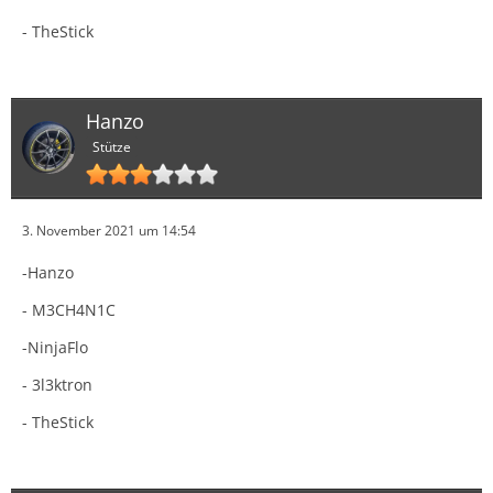
- TheStick
Hanzo
Stütze
3. November 2021 um 14:54
-Hanzo
- M3CH4N1C
-NinjaFlo
- 3l3ktron
- TheStick