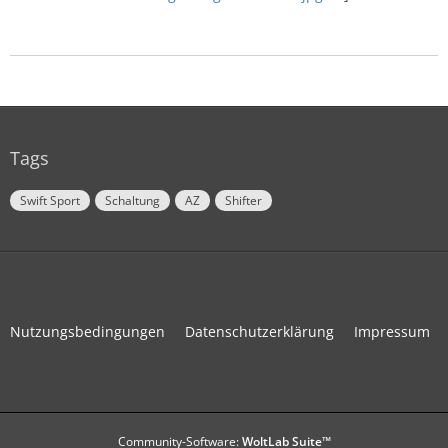
75W - 90 ist doch schon mal richtig oder?
Tags
Swift Sport
Schaltung
AZ
Shifter
Nutzungsbedingungen
Datenschutzerklärung
Impressum
Community-Software:
WoltLab Suite™