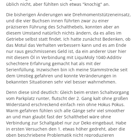
üblich nicht, aber fühlten sich etwas "knochig" an.
Die bisherigen Änderungen wie Drehmomentstützeneinsatz,
und die vier Buchsen innen führten zwar zu einer
präziseren Führung des Schalthebels, konnten aber an
diesem Umstand natürlich nichts ändern, da es alles im
Getriebe selbst statt findet. Ich hatte zunächst Bedenken, ob
das Motul das Verhalten verbessern kann und es am Ende
nur raus geschmissenes Geld ist, da ein anderer User hier
mit diesem Öl in Verbindung mit LiquiMoly 1040-Additiv
schechtere Erfahrung gemacht hat als mit der
Serienfüllung. Inzwischen bin ich meine Stammstrecke seit
dem Umstieg gefahren und konnte Veränderungen in
bekannten Situationen sehr viel besser wahrnehmen.
Denn diese sind deutlich: Gleich beim ersten Schaltvorgang
vom Parkplatz runter, flutscht der 2. Gang kalt ohne großen
Widerstand erschreckend einfach rein ohne Hokus Pokus.
Warm gefahren fühlen sich alle Gänge sehr viel smoother
an und man glaubt fast der Schalthebel wäre ohne
Verbindung zur Schaltgabel nur zur Deko eingebaut. Habe
in ersten Versuchen den 1. etwas höher gedreht, aber die
oben beschriebene Problematik nicht reproduzieren