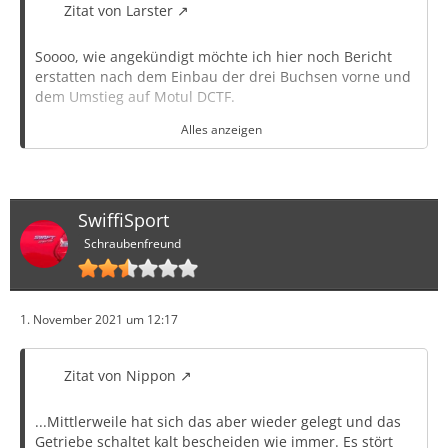
Zitat von Larster
Soooo, wie angekündigt möchte ich hier noch Bericht
erstatten nach dem Einbau der drei Buchsen vorne und
dem Umstieg auf Motul DCTF.
Alles anzeigen
Interessanter Bericht.
SwiffiSport
Das Motul DCTF scheint tatsächlich im kaltem Zustand
Schraubenfreund
zu funktionieren in Verbindung mit dem Buchsenset.
Würde mich auch interessieren. Kannst du uns die
Kosten und den Aufwand mitteilen und wie man die
Buchsen austauscht???
1. November 2021 um 12:17
Vielen Dank im Voraus…
Zitat von Nippon
Zur Vorgeschichte: Von Anfang an waren die ersten
...Mittlerweile hat sich das aber wieder gelegt und das
beiden Gänge kalt kein Spaß. Selbst warm gefahren gab
Getriebe schaltet kalt bescheiden wie immer. Es stört