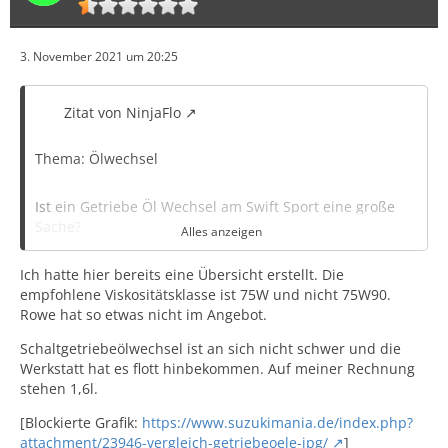
3. November 2021 um 20:25
Zitat von NinjaFlo
Thema: Ölwechsel
Ist ein Getriebe Öl Wechsel am Swift Sport eine große
Sache?
Alles anzeigen
Ich hatte hier bereits eine Übersicht erstellt. Die
Ablasschraube und Einfüllschraube gut zugänglich?
empfohlene Viskositätsklasse ist 75W und nicht 75W90.
Rowe hat so etwas nicht im Angebot.
Füllstand? bis aus einfüll Öffnung raus kommt?
Schaltgetriebeölwechsel ist an sich nicht schwer und die
Werkstatt hat es flott hinbekommen. Auf meiner Rechnung
Und welches Öl sollte man jetzt nehmen?
stehen 1,6l.
Wollte für es Getriebe auch was von ROWE nehmen aber
[Blockierte Grafik:
https://www.suzukimania.de/index.php?
deren ihr Öl Wegweiser spuckt nix aus beim Getriebe..
attachment/23946-vergleich-getriebeoele-jpg/
]