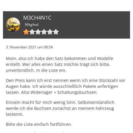
also und besonders zu dem Gerühre und Gehakel im
Serienzustand. Ein angenehmer Nebeneffekt ist, dass
das Gejaule des 6. Ganges deutlich leiser geworden und
M3CH4N1C
kaum noch hörbar ist. Den Einfluss der drei Buchsen
Mitglied
spürt man, wenn der Schalthebel in seine Endposition
bewegt wird und dort härter "anschlägt", da das Blech,
in welches die unter Spannung stehenden Schaltseile
eingeclipst sind, jetzt steifer mit dem Getriebegehäuse
3. November 2021 um 08:54
verbunden ist.
Moin, also ich habe den Satz bekommen und Modelle
erstellt. Wer alles einen Satz möchte trägt sich bitte,
unverbindlich, in die Liste ein.
Den Preis kann ich erst nennen wenn ich eine Stückzahl vor
Augen habe. Ich würde ausschließlich Pakete anfertigen
lassen. Also Widerlager + Schaltungsbuchsen.
Einzeln macht für mich wenig Sinn. Selbstverständlich
werde ich die Buchsen zunächst an meinem Fahrzeug
testenm.
Bitte die Liste einfach fortführen.