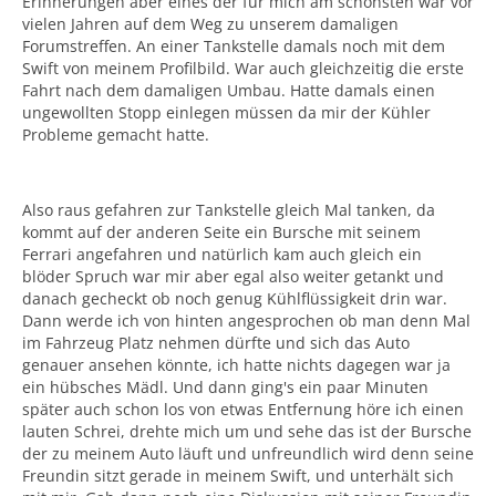
Erinnerungen aber eines der für mich am schönsten war vor
vielen Jahren auf dem Weg zu unserem damaligen
Forumstreffen. An einer Tankstelle damals noch mit dem
Swift von meinem Profilbild. War auch gleichzeitig die erste
Fahrt nach dem damaligen Umbau. Hatte damals einen
ungewollten Stopp einlegen müssen da mir der Kühler
Probleme gemacht hatte.
Also raus gefahren zur Tankstelle gleich Mal tanken, da
kommt auf der anderen Seite ein Bursche mit seinem
Ferrari angefahren und natürlich kam auch gleich ein
blöder Spruch war mir aber egal also weiter getankt und
danach gecheckt ob noch genug Kühlflüssigkeit drin war.
Dann werde ich von hinten angesprochen ob man denn Mal
im Fahrzeug Platz nehmen dürfte und sich das Auto
genauer ansehen könnte, ich hatte nichts dagegen war ja
ein hübsches Mädl. Und dann ging's ein paar Minuten
später auch schon los von etwas Entfernung höre ich einen
lauten Schrei, drehte mich um und sehe das ist der Bursche
der zu meinem Auto läuft und unfreundlich wird denn seine
Freundin sitzt gerade in meinem Swift, und unterhält sich