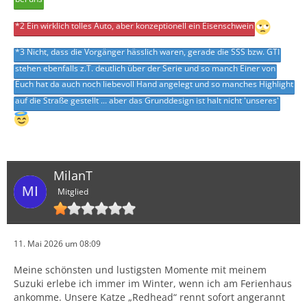
*2 Ein wirklich tolles Auto, aber konzeptionell ein Eisenschwein
*3 Nicht, dass die Vorgänger hässlich waren, gerade die SSS bzw. GTI
stehen ebenfalls z.T. deutlich über der Serie und so manch Einer von
Euch hat da auch noch liebevoll Hand angelegt und so manches Highlight
auf die Straße gestellt ... aber das Grunddesign ist halt nicht 'unseres'
MilanT
Mitglied
11. Mai 2026 um 08:09
Meine schönsten und lustigsten Momente mit meinem
Suzuki erlebe ich immer im Winter, wenn ich am Ferienhaus
ankomme. Unsere Katze „Redhead“ rennt sofort angerannt