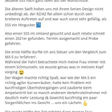
aktuelle SSS nach ganz oben auf der Wunschliste.
Die älteren Swift holten uns mit Ihrem Serien-Design nicht
unbedingt ab, der RZ/AZ fiel allein schon durch sein
breiteres Auftreten auf und war auch sonst sehr gefällig, als
*3
SSS ein Hingucker
Also einen SSS im Umland gesucht und auch relativ schnell
einen 2021er gefunden, Termin ausgemacht und Probe
gefahren.
Die erste Hälfte durfte ich ans Steuer um den Vergleich zum
MX-5 zu 'erfahren'.
Während der Fahrt betrachtete mich meine Frau immer mit
einem Schmunzeln, sie wusste genau was in meinem Kopf
vorging
Der Wagen machte richtig Spaß, war wie der MX-5 ein
richtig agiler Kurvenräuber, hatte kein Problem mit
kurzfristigen Überholvorgängen und zauberte beim
Ampelantritt bei so manch anderem Verkehrsteilnehmer mit
deutlich mehr Leistung (& Gewicht) kurzfristig ein paar
Sorgenfältchen ins Gesicht ... uns ein Lächeln
Die zweite Hälfte der Zeit gehörte dann meiner Frau.