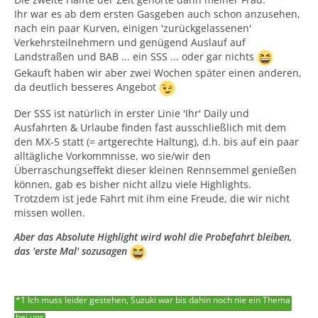
Ihr war es ab dem ersten Gasgeben auch schon anzusehen,
nach ein paar Kurven, einigen 'zurückgelassenen'
Verkehrsteilnehmern und genügend Auslauf auf
Landstraßen und BAB ... ein SSS ... oder gar nichts
Gekauft haben wir aber zwei Wochen später einen anderen,
da deutlich besseres Angebot
Der SSS ist natürlich in erster Linie 'Ihr' Daily und
Ausfahrten & Urlaube finden fast ausschließlich mit dem
den MX-5 statt (= artgerechte Haltung), d.h. bis auf ein paar
alltägliche Vorkommnisse, wo sie/wir den
Überraschungseffekt dieser kleinen Rennsemmel genießen
können, gab es bisher nicht allzu viele Highlights.
Trotzdem ist jede Fahrt mit ihm eine Freude, die wir nicht
missen wollen.
Aber das Absolute Highlight wird wohl die Probefahrt bleiben,
das 'erste Mal' sozusagen
*1 Ich muss leider gestehen, Suzuki war bis dahin noch nie ein Thema
bei uns