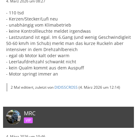
4. März 2026 um 08:27
- 110 tsd
- Kerzen/Stecker/Lufi neu
- unabhängig vom Klimabetrieb
- keine Kontrollleuchte meldet irgendwas
- Lastzustand ist egal. Im 6.Gang (und wenig Geschwindigleit
50-60 km/h im Schub) merkt man das kurze Ruckeln aber
intensiver in dem Drehzahlbereich
- egal ob Motor kalt oder warm
- Leerlaufdrehzahl schwankt nicht
- kein Qualm kommt aus dem Auspuff
- Motor springt immer an
2 Mal editiert, zuletzt von
DIDISSCROSS
(
4. März 2026 um 12:14
)
MRC
VIP
4. März 2026 um 10:46