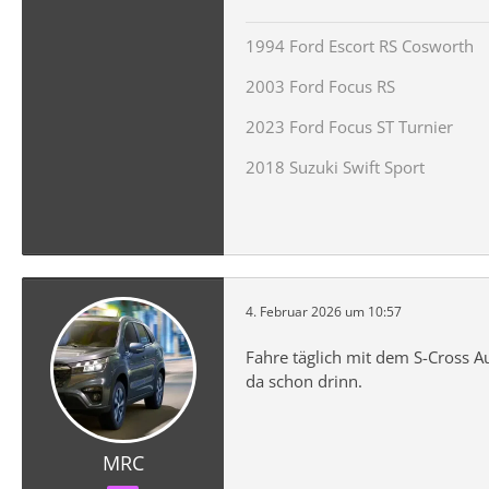
1994 Ford Escort RS Cosworth
2003 Ford Focus RS
2023 Ford Focus ST Turnier
2018 Suzuki Swift Sport
4. Februar 2026 um 10:57
Fahre täglich mit dem S-Cross A
da schon drinn.
MRC