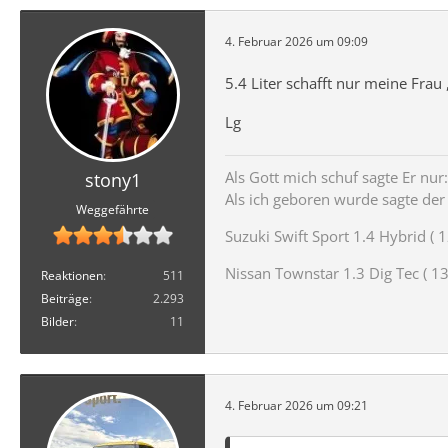
4. Februar 2026 um 09:09
5.4 Liter schafft nur meine Fra
Lg
Als Gott mich schuf sagte Er nur: 
stony1
Als ich geboren wurde sagte der T
Weggefährte
Suzuki Swift Sport 1.4 Hybrid ( 1
Nissan Townstar 1.3 Dig Tec ( 131
Reaktionen
511
Beiträge
2.293
Bilder
11
4. Februar 2026 um 09:21