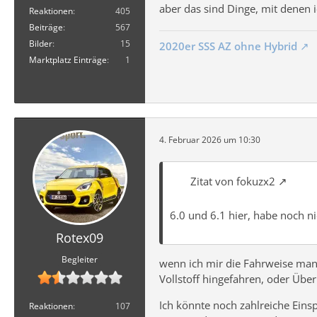
aber das sind Dinge, mit denen 
Reaktionen
405
Beiträge
567
Bilder
15
2020er SSS AZ ohne Hybrid
Marktplatz Einträge
1
4. Februar 2026 um 10:30
Zitat von fokuzx2
6.0 und 6.1 hier, habe noch n
Rotex09
Begleiter
wenn ich mir die Fahrweise manc
Vollstoff hingefahren, oder Übe
Ich könnte noch zahlreiche Einsp
Reaktionen
107