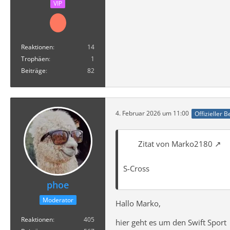
VIP
Reaktionen
14
Trophäen
1
Beiträge
82
4. Februar 2026 um 11:00
Offizieller B
Zitat von Marko2180
S-Cross
phoe
Moderator
Hallo Marko,
Reaktionen
405
hier geht es um den Swift Sport