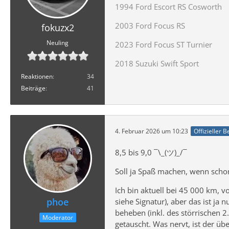
1994 Ford Escort RS Cosworth
2003 Ford Focus RS
fokuzx2
Neuling
2023 Ford Focus ST Turnier
2018 Suzuki Swift Sport
Reaktionen
34
Beiträge
41
4. Februar 2026 um 10:23
Offizieller B
8,5 bis 9,0 ¯\_(ツ)_/¯
Soll ja Spaß machen, wenn schon
Ich bin aktuell bei 45 000 km, 
phoe
siehe Signatur), aber das ist ja
beheben (inkl. des störrischen 
Moderator
getauscht. Was nervt, ist der ü