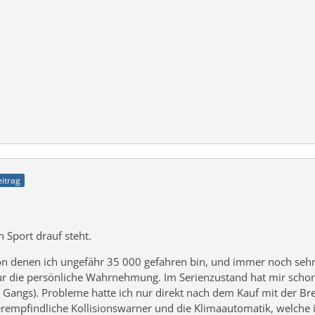
eitrag
 Sport drauf steht.
von denen ich ungefähr 35 000 gefahren bin, und immer noch sehr
 nur die persönliche Wahrnehmung. Im Serienzustand hat mir schon
2. Gangs). Probleme hatte ich nur direkt nach dem Kauf mit der B
berempfindliche Kollisionswarner und die Klimaautomatik, welche i