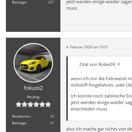
jetzt werden einige wieder sagen,
Beiträge
297
muss
4. Februar 2026 um 10:51
Zitat von Rotex09
wenn ich mir die Fahrweise ma
Vollstoff hingefahren, oder Ü
fokuzx2
Ich könnte noch zahlreiche Ein
Neuling
jetzt werden einige wieder sage
entscheiden muss
Reaktionen
34
Beiträge
41
also ich mache gar nichts von d