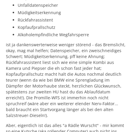
Unfalldatenspeicher
Müdigkeitserkennung
Rückfahrassistent
Kopfaufprallschutz
Alkoholempfindliche Wegfahrsperre
ist ja dankenswerterweise weniger störend - das Bremslicht,
okay, mag mal helfen; Datenspeicher, ein zweischneidiges
Schwert; Müdigkeitserkennung, pff keine Ahnung;
Rückfahrassistent liest sich wie eine simple Kombi aus
Kamera und Piepser die eh schon fast jeder hat;
Kopfaufprallschutz macht halt die Autos nochmal deutlich
teurer (wenn da wie bei BMW eine Sprengladung im
Dämpfer der Motorhaube steckt, herzlichen Glückwunsch,
spätestens zur zweiten HU hast du das Ablaufdatum
erreicht!). Die Promille-WFS ist immerhin noch nicht
spruchreif (wäre aber ein weiterer elender Nerv-Faktor...
bald braucht ein Startvorgang länger als bei den alten
Salzstreuer-Dieseln!).
Aber, eigentlich ist das alles "a Rädle Wurscht" - mir kommt
so eine Kutsche (aka rollender Computer) auch nicht ins