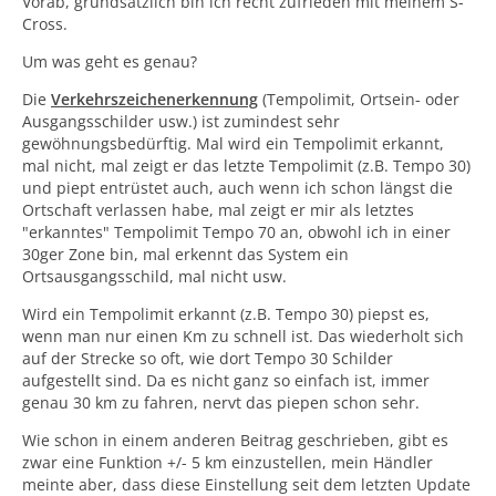
Vorab, grundsätzlich bin ich recht zufrieden mit meinem S-
Cross.
Um was geht es genau?
Die
Verkehrszeichenerkennung
(Tempolimit, Ortsein- oder
Ausgangsschilder usw.) ist zumindest sehr
gewöhnungsbedürftig. Mal wird ein Tempolimit erkannt,
mal nicht, mal zeigt er das letzte Tempolimit (z.B. Tempo 30)
und piept entrüstet auch, auch wenn ich schon längst die
Ortschaft verlassen habe, mal zeigt er mir als letztes
"erkanntes" Tempolimit Tempo 70 an, obwohl ich in einer
30ger Zone bin, mal erkennt das System ein
Ortsausgangsschild, mal nicht usw.
Wird ein Tempolimit erkannt (z.B. Tempo 30) piepst es,
wenn man nur einen Km zu schnell ist. Das wiederholt sich
auf der Strecke so oft, wie dort Tempo 30 Schilder
aufgestellt sind. Da es nicht ganz so einfach ist, immer
genau 30 km zu fahren, nervt das piepen schon sehr.
Wie schon in einem anderen Beitrag geschrieben, gibt es
zwar eine Funktion +/- 5 km einzustellen, mein Händler
meinte aber, dass diese Einstellung seit dem letzten Update