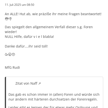
11. Juli 2025 um 08:50
Diese sind….so sagt das Netz….
An ALLE! Hut ab, wie präziße ihr meine Fragen beantwortet!
😳👎
Notbremsassistent
Spurhalteassistent
Das spiegelt den allgemeinem Verfall dieser s.g. Foren
wieder!
intelligenter Geschwindigkeitsassistent
NULL Hilfe, dafür v i e l blabla!
Adaptives Bremslicht
Unfalldatenspeicher
Danke dafür….ihr seid toll!
Müdigkeitserkennung
🥳🤫🥺
Rückfahrassistent
Welche hat der S-Cross ab 2024?
Kopfaufprallschutz
MfG Rudi
Alkoholempfindliche Wegfahrsperre
Mein Subaru ist Bj. 2021 und hat einige davon, aber a l l
e sind abschaltbar! Außer diesen Notbremsassi, das ist
o.k.!
Zitat von Naff
Das gab es schon immer in (allen) Foren und würde sich
Ich will diesen ganzen Sch… nicht, dass macht mich
nur ändern mit härteren durchsetzen der Forenregeln.
krank! Jedes 1 oder 5 km/h drüber, piepst es. Jeder
Leider gibt es keinen der für etwas mehr Ordnung und
tuchierter Mittelstreifen piepst, lenkt gegen ……oh Gott!