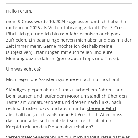
Hallo Forum,
mein S-Cross wurde 10/2024 zugelassen und ich habe ihn
im Februar 2025 als Vorführfahrzeug gekauft. Der S-Cross
fährt sich gut und ich bin rein
fahrtechnisch
auch ganz
zufrieden. Ein paar Dinge nerven mich aber und das mit der
Zeit immer mehr. Gerne möchte ich deshalb meine
(subjektiven) Erfahrungen mit euch teilen und eure
Meinung dazu erfahren (gerne auch Tipps und Tricks).
Um was geht es?
Mich regen die Assistenzsysteme einfach nur noch auf.
Ständiges piepen ab nur 1 km zu schnellem Fahren, nur
beim starten und laufendem Motor umständlich über den
Taster am Armaturenbrett und drehen nach links, nach
rechts, drücken usw. und auch nur für
die eine Fahrt
abschaltbar. Ja, ich weiß, neue EU Vorschrift. Aber muss
dass dann alles so kompliziert sein, reicht nicht ein
Knopfdruck um das Piepen abzuschalten?
Verkehrszeichenerkennung, für mich absolut rätselhaft was