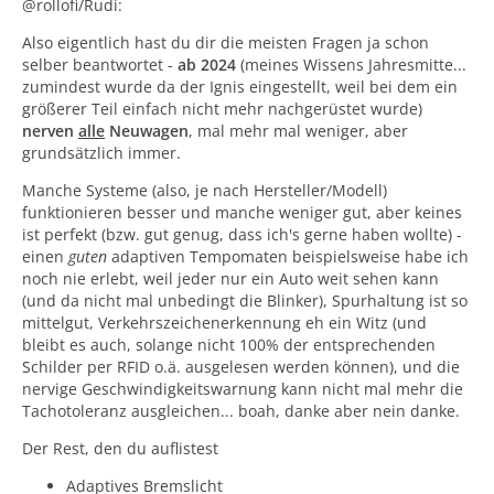
@rollofi/Rudi:
Also eigentlich hast du dir die meisten Fragen ja schon
selber beantwortet -
ab 2024
(meines Wissens Jahresmitte...
zumindest wurde da der Ignis eingestellt, weil bei dem ein
größerer Teil einfach nicht mehr nachgerüstet wurde)
nerven
alle
Neuwagen
, mal mehr mal weniger, aber
grundsätzlich immer.
Manche Systeme (also, je nach Hersteller/Modell)
funktionieren besser und manche weniger gut, aber keines
ist perfekt (bzw. gut genug, dass ich's gerne haben wollte) -
einen
guten
adaptiven Tempomaten beispielsweise habe ich
noch nie erlebt, weil jeder nur ein Auto weit sehen kann
(und da nicht mal unbedingt die Blinker), Spurhaltung ist so
mittelgut, Verkehrszeichenerkennung eh ein Witz (und
bleibt es auch, solange nicht 100% der entsprechenden
Schilder per RFID o.ä. ausgelesen werden können), und die
nervige Geschwindigkeitswarnung kann nicht mal mehr die
Tachotoleranz ausgleichen... boah, danke aber nein danke.
Der Rest, den du auflistest
Adaptives Bremslicht