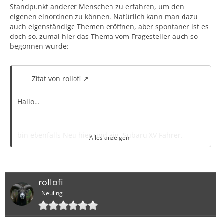
Standpunkt anderer Menschen zu erfahren, um den
eigenen einordnen zu können. Natürlich kann man dazu
auch eigenständige Themen eröffnen, aber spontaner ist es
doch so, zumal hier das Thema vom Fragesteller auch so
begonnen wurde:
Zitat von rollofi
Hallo…
bin ebenfalls Neu hier und eig. Subaru XV Fahrer.
Alles anzeigen
Ich liebäugel mit einem S-Cross, Allrad logo, möglichst
mit Automatik und ….deswegen meine Frage hier!
rollofi
Assistenzsysteme am S-Cross vor 2024 und nach 2024!
Neuling
Ab 1.01.2024 gilt ja von EU, dass bestimmte A.Syst. nun
Pflicht sind und n i c h t mehr abschaltbar sind!