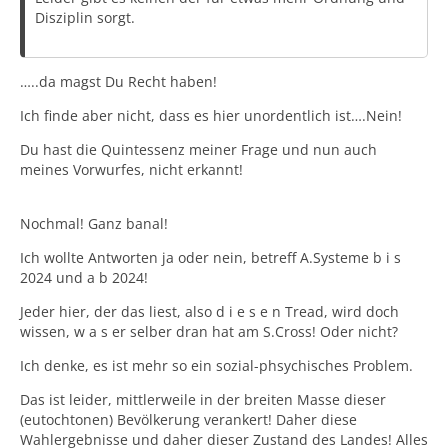
Disziplin sorgt.
Über die Alkohol.Wegfahrsperre rede ich gar nicht! Ich
halte es in diesem Land nur noch betrunken
…..da magst Du Recht haben!
aus…..immmer!🥳☝️😬😉🥰
Ich finde aber nicht, dass es hier unordentlich ist….Nein!
Du hast die Quintessenz meiner Frage und nun auch
Erzählt mal, B i t t e…..was und wie war es vor 2024 bei
meines Vorwurfes, nicht erkannt!
euch und wie, bei den derzeitigen Neuwagen!
Nochmal! Ganz banal!
Ich finde diesen S-Cross schmuck und er könnte meinen
Ich wollte Antworten ja oder nein, betreff A.Systeme b i s
Subaru ablösen. Kein Neuwagen, sondern ehern 1-2
2024 und a b 2024!
Jahreswagen oder, eben vor 2024 gebaut!
Jeder hier, der das liest, also d i e s e n Tread, wird doch
wissen, w a s er selber dran hat am S.Cross! Oder nicht?
Danke, schonmal im Voraus!😇
Ich denke, es ist mehr so ein sozial-phsychisches Problem.
Gruß Rudi
Das ist leider, mittlerweile in der breiten Masse dieser
(eutochtonen) Bevölkerung verankert! Daher diese
Wahlergebnisse und daher dieser Zustand des Landes! Alles