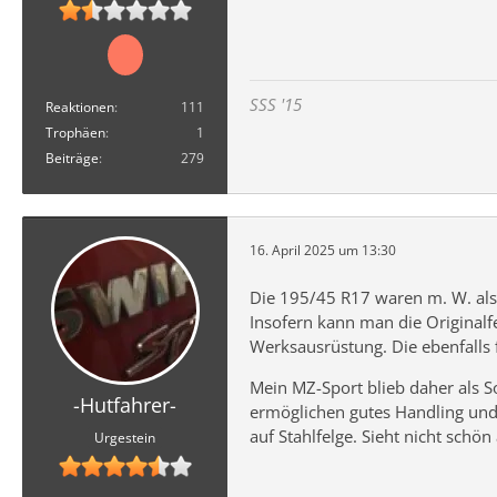
SSS '15
Reaktionen
111
Trophäen
1
Beiträge
279
16. April 2025 um 13:30
Die 195/45 R17 waren m. W. als 
Insofern kann man die Originalf
Werksausrüstung. Die ebenfalls 
Mein MZ-Sport blieb daher als S
-Hutfahrer-
ermöglichen gutes Handling und 
auf Stahlfelge. Sieht nicht schö
Urgestein