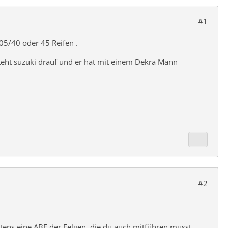
#1
05/40 oder 45 Reifen .
steht suzuki drauf und er hat mit einem Dekra Mann
#2
tens eine ABE der Felgen, die du auch mitführen musst.