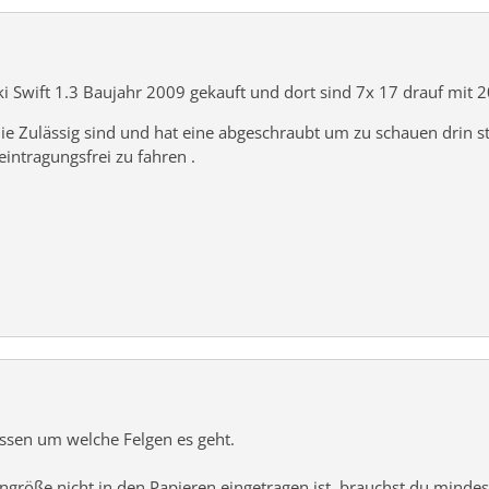
ki Swift 1.3 Baujahr 2009 gekauft und dort sind 7x 17 drauf mit 2
die Zulässig sind und hat eine abgeschraubt um zu schauen drin 
eintragungsfrei zu fahren .
ssen um welche Felgen es geht.
ngröße nicht in den Papieren eingetragen ist, brauchst du mindes