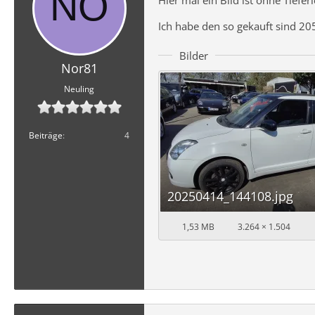
Ich habe den so gekauft sind 20
Bilder
Nor81
Neuling
Beiträge
4
20250414_144108.jpg
1,53 MB
3.264 × 1.504