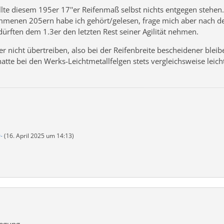
lte diesem 195er 17''er Reifenmaß selbst nichts entgegen stehen
enen 205ern habe ich gehört/gelesen, frage mich aber nach der 
ürften dem 1.3er den letzten Rest seiner Agilität nehmen.
her nicht übertreiben, also bei der Reifenbreite bescheidener b
tte bei den Werks-Leichtmetallfelgen stets vergleichsweise leic
-
(
16. April 2025 um 14:13
)
legung.