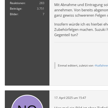
Reaktionen
283
Mit Abnahme und Eintragung sol
Beiträge
3.751
annehmen. Von bereits abgenomm
Bilder
7
ganz gewiss schwereren Felgen d
Insofern würde ich es hierbei e
Zubehörfelgen machen. Suzuki ha
Gegenteil tun?
Einmal editiert, zuletzt von
-Hutfahrer
17. April 2025 um 15:47
Hier mal ein Bild ist ohne Tiefer