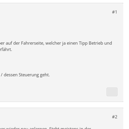
#1
 auf der Fahrerseite, welcher ja einen Tipp Betrieb und
fährt.
/ dessen Steuerung geht.
#2
ber wieder neu anlernen. Steht meistens in der