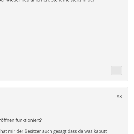
#3
röffnen funktioniert?
 hat mir der Besitzer auch gesagt dass da was kaputt