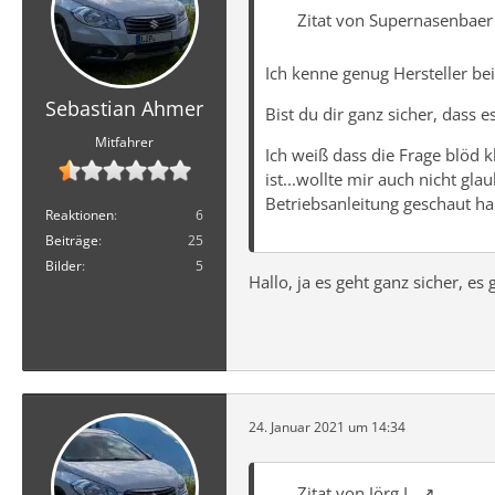
Zitat von Supernasenbaer
Ich kenne genug Hersteller be
Sebastian Ahmer
Bist du dir ganz sicher, dass e
Mitfahrer
Ich weiß dass die Frage blöd k
ist...wollte mir auch nicht gl
Betriebsanleitung geschaut hab
Reaktionen
6
Beiträge
25
Bilder
5
Hallo, ja es geht ganz sicher, e
24. Januar 2021 um 14:34
Zitat von Jörg L.