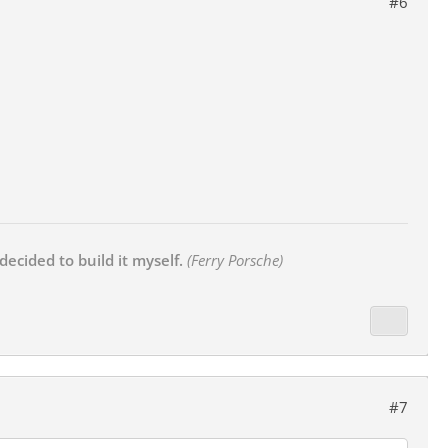
#6
decided to build it myself.
(Ferry Porsche)
#7