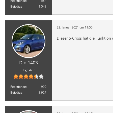
Reaktionen
584
Beiträge
1.548
23. Januar 2021 um 11:55
Dieser S-Cross hat die Funktion d
Didi1403
Urgestein
Reaktionen
999
Beiträge
3.927