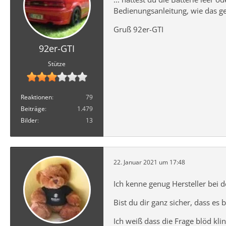
Bedienungsanleitung, wie das g
Gruß 92er-GTI
92er-GTI
Stütze
Reaktionen
79
Beiträge
1.479
Bilder
13
22. Januar 2021 um 17:48
Ich kenne genug Hersteller bei 
Bist du dir ganz sicher, dass es 
Ich weiß dass die Frage blöd kli