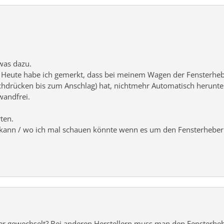
twas dazu.
Heute habe ich gemerkt, dass bei meinem Wagen der Fensterheber
chdrücken bis zum Anschlag) hat, nichtmehr Automatisch herunter
wandfrei.
ten.
 kann / wo ich mal schauen könnte wenn es um den Fensterheber 
 oder gewechselt? Bei anderen Herstellern muss man den Fensterhe