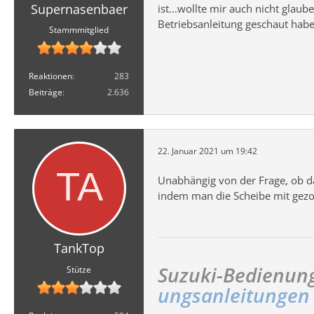
Supernasenbaer
ist...wollte mir auch nicht glau
Betriebsanleitung geschaut haben
Stammmitglied
Reaktionen
283
Beiträge
2.636
22. Januar 2021 um 19:42
Unabhängig von der Frage, ob da
indem man die Scheibe mit gezo
TankTop
Suzuki-Bedienung
Stütze
ungsanleitungen