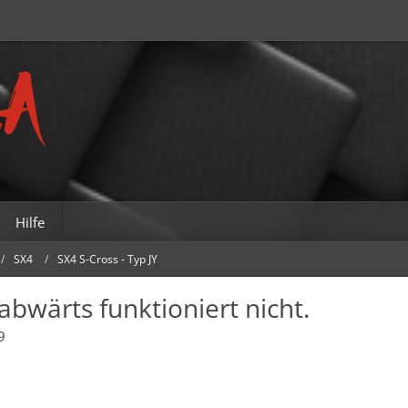
Hilfe
SX4
SX4 S-Cross - Typ JY
bwärts funktioniert nicht.
9