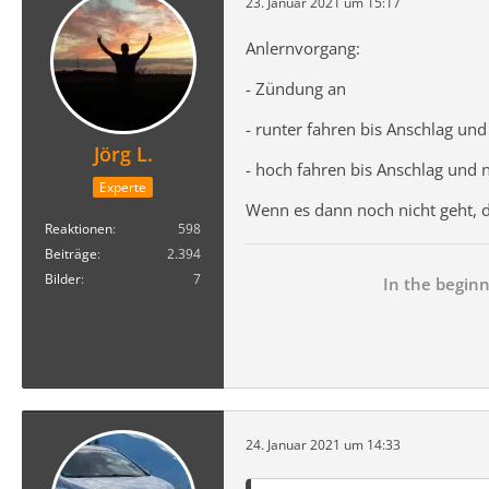
23. Januar 2021 um 15:17
Anlernvorgang:
- Zündung an
- runter fahren bis Anschlag und
Jörg L.
- hoch fahren bis Anschlag und 
Experte
Wenn es dann noch nicht geht, 
Reaktionen
598
Beiträge
2.394
Bilder
7
In the beginni
24. Januar 2021 um 14:33