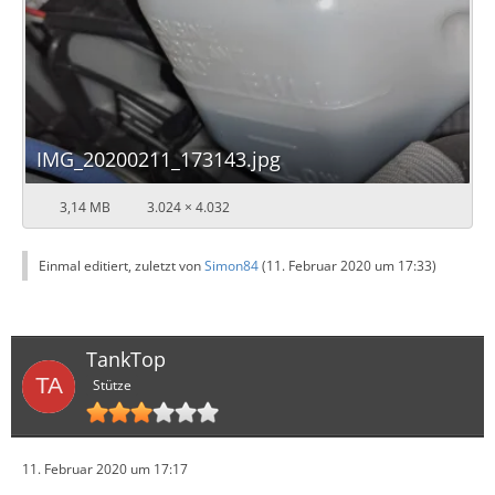
IMG_20200211_173143.jpg
3,14 MB
3.024 × 4.032
Einmal editiert, zuletzt von
Simon84
(
11. Februar 2020 um 17:33
)
TankTop
Stütze
11. Februar 2020 um 17:17