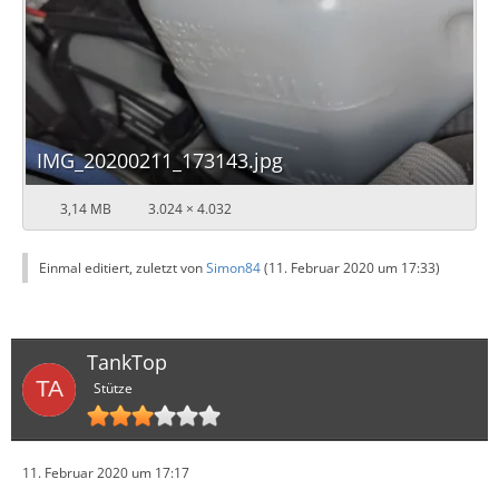
IMG_20200211_173143.jpg
3,14 MB
3.024 × 4.032
Einmal editiert, zuletzt von
Simon84
(
11. Februar 2020 um 17:33
)
TankTop
Stütze
11. Februar 2020 um 17:17