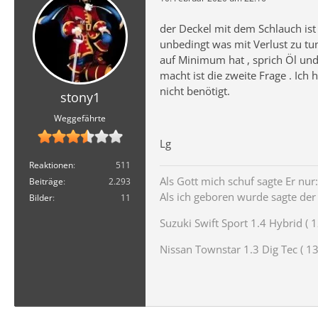
der Deckel mit dem Schlauch ist
unbedingt was mit Verlust zu tu
auf Minimum hat , sprich Öl und 
macht ist die zweite Frage . Ich
nicht benötigt.
stony1
Weggefährte
Lg
Reaktionen
511
Als Gott mich schuf sagte Er nur: 
Beiträge
2.293
Als ich geboren wurde sagte der T
Bilder
11
Suzuki Swift Sport 1.4 Hybrid ( 1
Nissan Townstar 1.3 Dig Tec ( 131