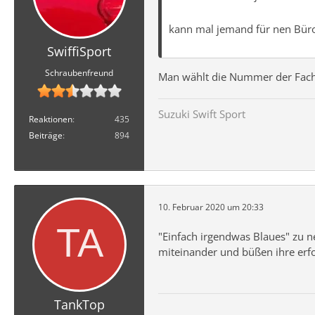
kann mal jemand für nen Büroa
SwiffiSport
Schraubenfreund
Man wählt die Nummer der Fachwe
Suzuki Swift Sport
Reaktionen
435
Beiträge
894
10. Februar 2020 um 20:33
"Einfach irgendwas Blaues" zu ne
miteinander und büßen ihre erfo
TankTop