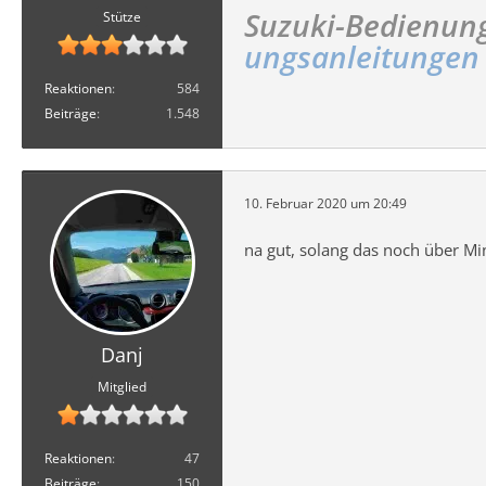
Suzuki-Bedienung
Stütze
ungsanleitungen
Reaktionen
584
Beiträge
1.548
10. Februar 2020 um 20:49
na gut, solang das noch über Min
Danj
Mitglied
Reaktionen
47
Beiträge
150