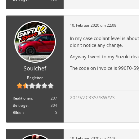
10. Februar 2020 um 22:08
In my case coolant level is abou
didn't notice any change.
Anyway I went to my Suzuki deale
Soulchef
The code on invoice is 990F0-59
Begleiter
2019/ZC33S//KW/V3
Reaktionen
207
Beiträge
304
Bilder
5
10. Februar 2020 um 22:16