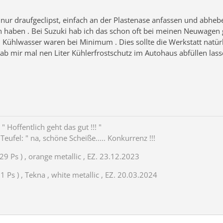
 nur draufgeclipst, einfach an der Plastenase anfassen und abhe
n haben . Bei Suzuki hab ich das schon oft bei meinen Neuwagen g
Kühlwasser waren bei Minimum . Dies sollte die Werkstatt natürli
 hab mir mal nen Liter Kühlerfrostschutz im Autohaus abfüllen las
" Hoffentlich geht das gut !!! "
eufel: " na, schöne Scheiße..... Konkurrenz !!!
29 Ps ) , orange metallic , EZ. 23.12.2023
 Ps ) , Tekna , white metallic , EZ. 20.03.2024