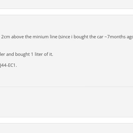
t 2cm above the minium line (since i bought the car ~7months ago
r and bought 1 liter of it.
J44-EC1.