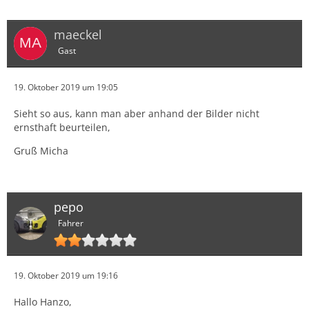
In unserer Werkstatt bekamen wir erst mal den
maeckel
Versicherungspreis - rumms. Beide Türen tauschen und
Gast
lackieren, Seitenschweller tauschen. Einstieg reparieren,
Türgriff tauschen und halbseitig lackieren.
19. Oktober 2019 um 19:05
Nach einigem hin und her erhielten wir den deutlich
Sieht so aus, kann man aber anhand der Bilder nicht
reduzierten Selbstzahler-Preis. Es war nicht sicher, ob
ernsthaft beurteilen,
alle Teile verfügbar sind. Und man machte sich Sorgen,
die Farbe zu treffen.
Gruß Micha
So suchte ich im Internet nach einem Lackierer und
Instandsetzer. Ich fand eine Lackiererei mit vielen sehr
guten Bewertungen.
pepo
Fahrer
Hier wurden wir sehr freundlich und unkonventionell
empfangen. Der Schaden wäre noch zu reparieren -
ohne Neuteile.
19. Oktober 2019 um 19:16
Wir haben gleich als Kostenschätzung einen
Hallo Hanzo,