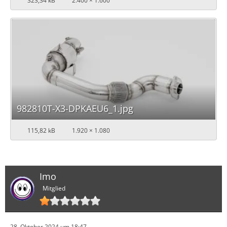
323,34 kB
2.400 × 1.600
982810T-X3-DPKAEU6_1.jpg
115,82 kB
1.920 × 1.080
Imo
Mitglied
28. Oktober 2024 um 18:47