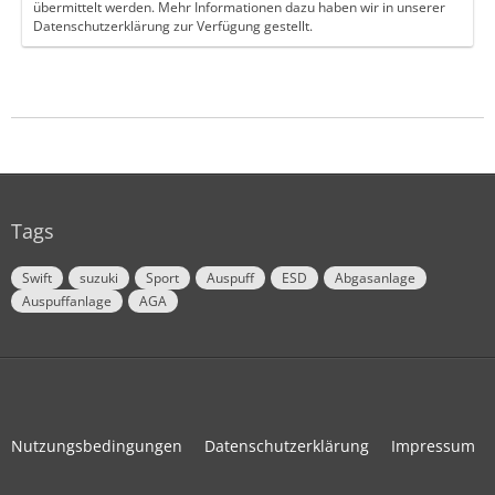
übermittelt werden. Mehr Informationen dazu haben wir in unserer
Datenschutzerklärung zur Verfügung gestellt.
Tags
Swift
suzuki
Sport
Auspuff
ESD
Abgasanlage
Auspuffanlage
AGA
Nutzungsbedingungen
Datenschutzerklärung
Impressum