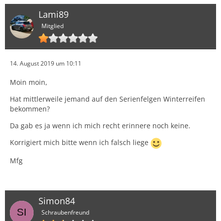
Wechsel auf Winterreifen montiert lassen.
Lami89
Mitglied
Ich musste keine Veränderungen vornehmen. Wurde
nur gesagt, dass die Abdeckung der Lauffläche jetzt
grenzwertig wäre.
14. August 2019 um 10:11
Mit den Platten vorne bin ich gar nicht beim TÜV
vorgefahren. Wäre nicht zum Eintragen gewesen.
Moin moin,
Hat mittlerweile jemand auf den Serienfelgen Winterreifen
Macht ja auch keinen Sinn, wenn man selber schon
bekommen?
sieht, dass was schleift.
Da gab es ja wenn ich mich recht erinnere noch keine.
Schönen Gruß
Korrigiert mich bitte wenn ich falsch liege
Mfg
Peter
Simon84
Schraubenfreund