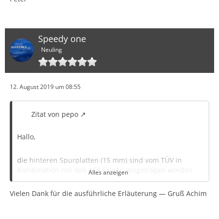
Speedy one
Neuling
12. August 2019 um 08:55
Zitat von pepo
Hallo,
die hinteren Spurplatten (15 mm) sind vom TÜV in
Kombination mit den ATS Felgen eingetragen worden.
Alles anzeigen
Mit Aufbocken etc.
Vielen Dank für die ausführliche Erläuterung — Gruß Achim
Haben mir auch gleich die Kombi mit den original
Felgen vermerkt. So kann ich die Platten beim evtl.