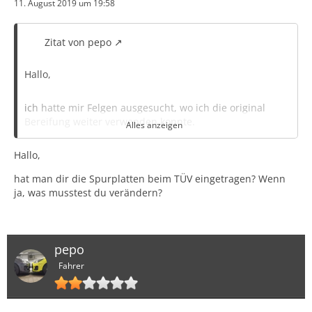
11. August 2019 um 19:58
Zitat von pepo
Hallo,
ich hatte mir Felgen ausgesucht, wo ich die original
Bereifung weiter verwenden konnte.
Alles anzeigen
Hallo,
So wurden es die ATS StreetRallye 7x17 ET45 (Hinten mit
15 mm Spurplatten)
hat man dir die Spurplatten beim TÜV eingetragen? Wenn
ja, was musstest du verändern?
Auf die original Felgen werde ich dann die Winterreifen
montieren.
pepo
Fahrer