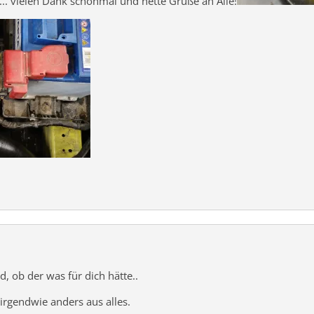
... vielen Dank schonmal und nette Grüße an Alle!
, ob der was für dich hätte..
 irgendwie anders aus alles.