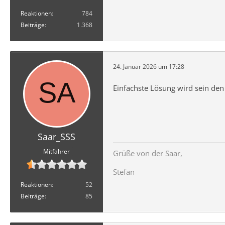
Reaktionen
784
Beiträge
1.368
24. Januar 2026 um 17:28
Einfachste Lösung wird sein den
Saar_SSS
Mitfahrer
Grüße von der Saar,
Stefan
Reaktionen
52
Beiträge
85