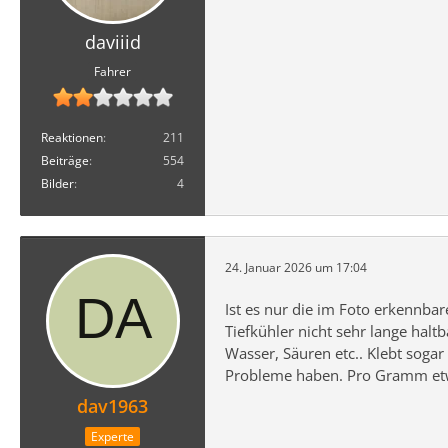
daviiid
Fahrer
Reaktionen
211
Beiträge
554
Bilder
4
24. Januar 2026 um 17:04
Ist es nur die im Foto erkennba
Tiefkühler nicht sehr lange halt
Wasser, Säuren etc.. Klebt sog
Probleme haben. Pro Gramm etwa
dav1963
Experte