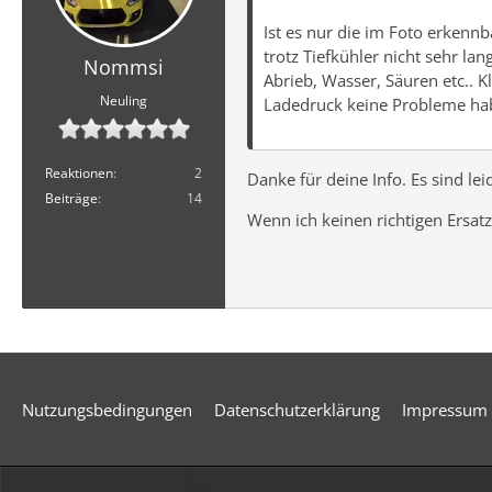
Ist es nur die im Foto erkenn
trotz Tiefkühler nicht sehr la
Nommsi
Abrieb, Wasser, Säuren etc..
Neuling
Ladedruck keine Probleme hab
Reaktionen
2
Danke für deine Info. Es sind l
Beiträge
14
Wenn ich keinen richtigen Ersatz
Nutzungsbedingungen
Datenschutzerklärung
Impressum