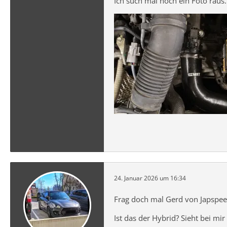
Ich such mal noch ein Foto raus.
24. Januar 2026 um 16:34
Frag doch mal Gerd von Japspeed
Ist das der Hybrid? Sieht bei mir