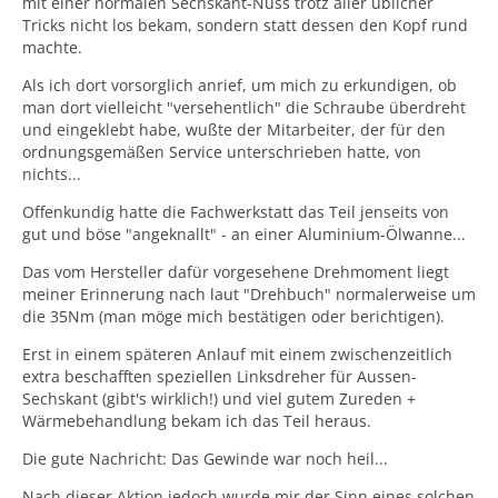
mit einer normalen Sechskant-Nuss trotz aller üblicher
Tricks nicht los bekam, sondern statt dessen den Kopf rund
machte.
Als ich dort vorsorglich anrief, um mich zu erkundigen, ob
man dort vielleicht "versehentlich" die Schraube überdreht
und eingeklebt habe, wußte der Mitarbeiter, der für den
ordnungsgemäßen Service unterschrieben hatte, von
nichts...
Offenkundig hatte die Fachwerkstatt das Teil jenseits von
gut und böse "angeknallt" - an einer Aluminium-Ölwanne...
Das vom Hersteller dafür vorgesehene Drehmoment liegt
meiner Erinnerung nach laut "Drehbuch" normalerweise um
die 35Nm (man möge mich bestätigen oder berichtigen).
Erst in einem späteren Anlauf mit einem zwischenzeitlich
extra beschafften speziellen Linksdreher für Aussen-
Sechskant (gibt's wirklich!) und viel gutem Zureden +
Wärmebehandlung bekam ich das Teil heraus.
Die gute Nachricht: Das Gewinde war noch heil...
Nach dieser Aktion jedoch wurde mir der Sinn eines solchen