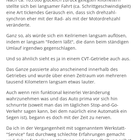
Dazu muss man wissen, dass die Kraft bzw. das vom
stellte sich bei langsamer Fahrt (ca. Schrittgeschwindigkeit)
Motor erzeugte Drehmoment innerhalb des Getriebes in
eine Art tickendes Geräusch ein, dass sich drehzahl-
Vorwärtsrichtung über eine durch Öldruck betätigte
synchron eher mit der Rad- als mit der Motordrehzahl
Mehrscheiben-Ölbadkupplung zur
veränderte.
Getriebeausgangsseite übertragen wird.
Ganz so, als würde sich ein Keilriemen langsam auflösen,
Wenn nun, bedingt durch über längere Zeiträume (ca.
indem er langsam "Federn läßt", die dann beim ständigen
10-15 Minuten) andauernde hohe Belastungen die
Umlauf irgendwo gegenschlagen.
Öltemperatur über einen bestimmten Wert ansteigt,
wird das Öl derart dünnflüssig, dass von der Ölpumpe
Und so ähnlich sieht es ja in einem CVT-Getriebe auch aus.
nicht mehr genügend Druck aufgebaut werden kann,
um die Lamellen der Kupplung ausreichend
Das Ganze passierte also anscheinend innerhalb des
zusammendrücken zu können.
Getriebes und wurde über einen Zeitraum von mehreren
Die Kupplung beginnt zu rutschen und verbrennt die
tausend Kilometern langsam etwas lauter.
Beläge der Reibscheiben.
Auch wenn rein funktional keinerlei Veränderung
Das äußert sich dann auch durch ein singendes
wahrzunehmen was und das Auto prima vor sich hin
Geräusch beim Fahren, welches bei hohen
schnurrte (soweit man das im täglichen Stop-and-Go-
Geschwindigkeiten und ev. Musik aber schnell überhört
Verkehr sagen kann, bei dem naürlich eine Automatik ein
oder aus anderen Gründen nicht beachtet wird.
Segen ist), begann es doch mit der Zeit zu nerven.
Da ich in der Vergangenheit mit sogenanntem Werkstatt-
Zunächst reduziert dann nach einiger Zeit das
"Service" fast durchweg schlechte Erfahrungen gemacht
Steuergerät deutlich die Motorleistung, aber man kann