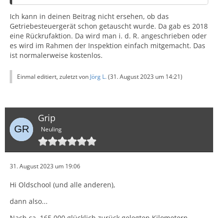
Ich glaube, aus Beobachtung und Erfahrung mit
meinem Kizashi 4x4 (bisher ca. 165Tkm) Substanzielles
Ich kann in deinen Beitrag nicht ersehen, ob das
dazu sagen zu können, wenn auch ohne letzte
Getriebesteuergerät schon getauscht wurde. Da gab es 2018
Gewissheit - es sind alles meine persönlichen
eine Rückrufaktion. Da wird man i. d. R. angeschrieben oder
Mutmaßungen.
es wird im Rahmen der Inspektion einfach mitgemacht. Das
ist normalerweise kostenlos.
Das Auto war ursprünglich nicht für den deutschen
Einmal editiert, zuletzt von
Jörg L.
(
31. August 2023 um 14:21
)
Markt konzipiert und wurde nach meiner Info erst von
einigen SUZUKI-Händlern auf eigene Kappe nach
Deutschland importiert.
Grip
Dabei offenbarte das CVT-Getriebe eine Schwachstelle,
Neuling
die speziell in Deutschlang mit seinen vergleichsweise
hohen erlaubten Autobahngeschwindigkeiten zu tun
hat:
31. August 2023 um 19:06
Die Überhitzung durch eine für solche
Hi Oldschool (und alle anderen),
Dauerbelastungen zu schwach dimensionierte Kühlung.
dann also...
Nach ca. 165.000 glücklich zurück gelegten Kilometern