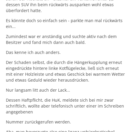
dessen SUV ihn beim rückwärts ausparken wohl etwas
überfordert hatte.
Wenn die jemand hören möchte, bitte gerne bei mir
melden.
Es könnte doch so einfach sein - parkte man mal rückwärts
Es ist dramatisch, mindestens...
ein...
Zumindest war er anständig und suchte aktiv nach dem
Besitzer und fand mich dann auch bald.
Das kenne ich auch anders.
Der Schaden selbst, die durch die Hängerkupplung erneut
eingedrückte hintere linke Kotflügelecke, ließ sich erneut
mit einer Holzleiste und etwas Geschick bei warmem Wetter
und etwas Geduld wieder herausdrücken.
Nur langsam litt auch der Lack...
Dessen Haftpflicht, die HuK, meldete sich bei mir zwar
schriftlich, wollte aber telefonisch unter einer im Schreiben
angegebenen
Nummer zurückgerufen werden.
Aha, man bevorzugte also eine "ganz unbürokratische"