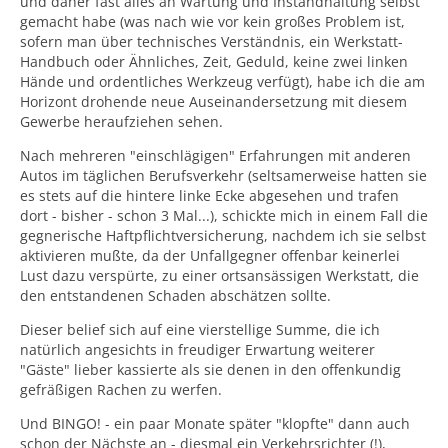
und daher fast alles an Wartung und Instandhaltung selbst
nach Abkühlung die Fahrt ohne Probleme fortsetzen.
gemacht habe (was nach wie vor kein großes Problem ist,
Auf Dauer wird durch den starken Verschleiß der
sofern man über technisches Verständnis, ein Werkstatt-
Kupplungsbeläge und ev. beteiligter Lager aber
Handbuch oder Ähnliches, Zeit, Geduld, keine zwei linken
unvermeidlich ein Getriebeschaden entstehen.
Hände und ordentliches Werkzeug verfügt), habe ich die am
Horizont drohende neue Auseinandersetzung mit diesem
Gewerbe heraufziehen sehen.
Suzuki hat zwar auch für Getriebeprobleme eine
Warnleuchte in der Armaturentafel vorgesehen, leider
Nach mehreren "einschlägigen" Erfahrungen mit anderen
wird diese durch das ursprünglich montierte Getriebe-
Autos im täglichen Berufsverkehr (seltsamerweise hatten sie
Steuergerät aber anscheinend in diesem Fall (oder aber
es stets auf die hintere linke Ecke abgesehen und trafen
überhaupt) nicht angesteuert...!
dort - bisher - schon 3 Mal...), schickte mich in einem Fall die
Als Abhilfe bot SUZUKI befristet einen Austausch der
Ich selbst habe das oben beschriebene Geräusch bei
gegnerische Haftpflichtversicherung, nachdem ich sie selbst
Ölwanne gegen eine größere (mehr Ölvolumen läßt eine
längerer forcierter Autobahn-Fahrt glücklicherweise
aktivieren mußte, da der Unfallgegner offenbar keinerlei
längere Belastungszeit ohne kritische Überhitzung zu)
rechtzeitig gehört, es entsprechend eingeordnet,
Lust dazu verspürte, zu einer ortsansässigen Werkstatt, die
und ein geändertes Steuergerät an - gegen erhebliche
anscheinend richtig reagiert, das Getriebe durch
den entstandenen Schaden abschätzen sollte.
finanzielle Beteiligung der Kunden.
sofortige Lastreduzierung (langsamer fahren < 170km/h)
Dieser belief sich auf eine vierstellige Summe, die ich
abkühlen lassen und längerfristige große Belastungen
natürlich angesichts in freudiger Erwartung weiterer
vermieden.
Dadurch gab es bei mir keinen Ausfall, trotzdem nahm
"Gäste" lieber kassierte als sie denen in den offenkundig
das Getriebeöl einen leicht brenzligen Geruch an.
gefräßigen Rachen zu werfen.
Und BINGO! - ein paar Monate später "klopfte" dann auch
Inzwischen hat es mein Getriebe aber auch ereilt, nur
schon der Nächste an - diesmal ein Verkehrsrichter (!),
ist das eine längere und äußerst ärgerliche Geschichte.