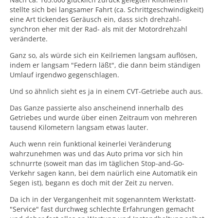
Dazu muss man wissen, dass die Kraft bzw. das vom
stellte sich bei langsamer Fahrt (ca. Schrittgeschwindigkeit)
Motor erzeugte Drehmoment innerhalb des Getriebes in
eine Art tickendes Geräusch ein, dass sich drehzahl-
Vorwärtsrichtung über eine durch Öldruck betätigte
synchron eher mit der Rad- als mit der Motordrehzahl
Mehrscheiben-Ölbadkupplung zur
veränderte.
Getriebeausgangsseite übertragen wird.
Ganz so, als würde sich ein Keilriemen langsam auflösen,
Wenn nun, bedingt durch über längere Zeiträume (ca.
indem er langsam "Federn läßt", die dann beim ständigen
10-15 Minuten) andauernde hohe Belastungen die
Umlauf irgendwo gegenschlagen.
Öltemperatur über einen bestimmten Wert ansteigt,
wird das Öl derart dünnflüssig, dass von der Ölpumpe
Und so ähnlich sieht es ja in einem CVT-Getriebe auch aus.
nicht mehr genügend Druck aufgebaut werden kann,
um die Lamellen der Kupplung ausreichend
Das Ganze passierte also anscheinend innerhalb des
zusammendrücken zu können.
Getriebes und wurde über einen Zeitraum von mehreren
Die Kupplung beginnt zu rutschen und verbrennt die
tausend Kilometern langsam etwas lauter.
Beläge der Reibscheiben.
Auch wenn rein funktional keinerlei Veränderung
Das äußert sich dann auch durch ein singendes
wahrzunehmen was und das Auto prima vor sich hin
Geräusch beim Fahren, welches bei hohen
schnurrte (soweit man das im täglichen Stop-and-Go-
Geschwindigkeiten und ev. Musik aber schnell überhört
Verkehr sagen kann, bei dem naürlich eine Automatik ein
oder aus anderen Gründen nicht beachtet wird.
Segen ist), begann es doch mit der Zeit zu nerven.
Da ich in der Vergangenheit mit sogenanntem Werkstatt-
Zunächst reduziert dann nach einiger Zeit das
"Service" fast durchweg schlechte Erfahrungen gemacht
Steuergerät deutlich die Motorleistung, aber man kann