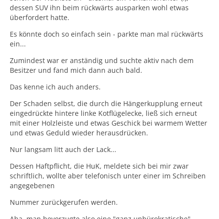
dessen SUV ihn beim rückwärts ausparken wohl etwas
überfordert hatte.
Wenn die jemand hören möchte, bitte gerne bei mir
melden.
Es könnte doch so einfach sein - parkte man mal rückwärts
Es ist dramatisch, mindestens...
ein...
Zumindest war er anständig und suchte aktiv nach dem
Besitzer und fand mich dann auch bald.
Das kenne ich auch anders.
Der Schaden selbst, die durch die Hängerkupplung erneut
eingedrückte hintere linke Kotflügelecke, ließ sich erneut
mit einer Holzleiste und etwas Geschick bei warmem Wetter
und etwas Geduld wieder herausdrücken.
Nur langsam litt auch der Lack...
Dessen Haftpflicht, die HuK, meldete sich bei mir zwar
schriftlich, wollte aber telefonisch unter einer im Schreiben
angegebenen
Nummer zurückgerufen werden.
Aha, man bevorzugte also eine "ganz unbürokratische"