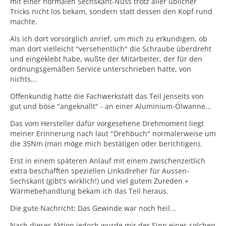
mit einer normalen Sechskant-Nuss trotz aller üblicher
Tricks nicht los bekam, sondern statt dessen den Kopf rund
machte.
Als ich dort vorsorglich anrief, um mich zu erkundigen, ob
man dort vielleicht "versehentlich" die Schraube überdreht
und eingeklebt habe, wußte der Mitarbeiter, der für den
ordnungsgemäßen Service unterschrieben hatte, von
nichts...
Offenkundig hatte die Fachwerkstatt das Teil jenseits von
gut und böse "angeknallt" - an einer Aluminium-Ölwanne...
Das vom Hersteller dafür vorgesehene Drehmoment liegt
meiner Erinnerung nach laut "Drehbuch" normalerweise um
die 35Nm (man möge mich bestätigen oder berichtigen).
Erst in einem späteren Anlauf mit einem zwischenzeitlich
extra beschafften speziellen Linksdreher für Aussen-
Sechskant (gibt's wirklich!) und viel gutem Zureden +
Wärmebehandlung bekam ich das Teil heraus.
Die gute Nachricht: Das Gewinde war noch heil...
Nach dieser Aktion jedoch wurde mir der Sinn eines solchen