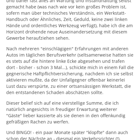
und daher fast alles an Wartung und Instandhaltung selbst
nach Abkühlung die Fahrt ohne Probleme fortsetzen.
gemacht habe (was nach wie vor kein großes Problem ist,
Auf Dauer wird durch den starken Verschleiß der
sofern man über technisches Verständnis, ein Werkstatt-
Kupplungsbeläge und ev. beteiligter Lager aber
Handbuch oder Ähnliches, Zeit, Geduld, keine zwei linken
unvermeidlich ein Getriebeschaden entstehen.
Hände und ordentliches Werkzeug verfügt), habe ich die am
Horizont drohende neue Auseinandersetzung mit diesem
Gewerbe heraufziehen sehen.
Suzuki hat zwar auch für Getriebeprobleme eine
Warnleuchte in der Armaturentafel vorgesehen, leider
Nach mehreren "einschlägigen" Erfahrungen mit anderen
wird diese durch das ursprünglich montierte Getriebe-
Autos im täglichen Berufsverkehr (seltsamerweise hatten sie
Steuergerät aber anscheinend in diesem Fall (oder aber
es stets auf die hintere linke Ecke abgesehen und trafen
überhaupt) nicht angesteuert...!
dort - bisher - schon 3 Mal...), schickte mich in einem Fall die
Als Abhilfe bot SUZUKI befristet einen Austausch der
Ich selbst habe das oben beschriebene Geräusch bei
gegnerische Haftpflichtversicherung, nachdem ich sie selbst
Ölwanne gegen eine größere (mehr Ölvolumen läßt eine
längerer forcierter Autobahn-Fahrt glücklicherweise
aktivieren mußte, da der Unfallgegner offenbar keinerlei
längere Belastungszeit ohne kritische Überhitzung zu)
rechtzeitig gehört, es entsprechend eingeordnet,
Lust dazu verspürte, zu einer ortsansässigen Werkstatt, die
und ein geändertes Steuergerät an - gegen erhebliche
anscheinend richtig reagiert, das Getriebe durch
den entstandenen Schaden abschätzen sollte.
finanzielle Beteiligung der Kunden.
sofortige Lastreduzierung (langsamer fahren < 170km/h)
Dieser belief sich auf eine vierstellige Summe, die ich
abkühlen lassen und längerfristige große Belastungen
natürlich angesichts in freudiger Erwartung weiterer
vermieden.
Dadurch gab es bei mir keinen Ausfall, trotzdem nahm
"Gäste" lieber kassierte als sie denen in den offenkundig
das Getriebeöl einen leicht brenzligen Geruch an.
gefräßigen Rachen zu werfen.
Und BINGO! - ein paar Monate später "klopfte" dann auch
Inzwischen hat es mein Getriebe aber auch ereilt, nur
schon der Nächste an - diesmal ein Verkehrsrichter (!),
ist das eine längere und äußerst ärgerliche Geschichte.