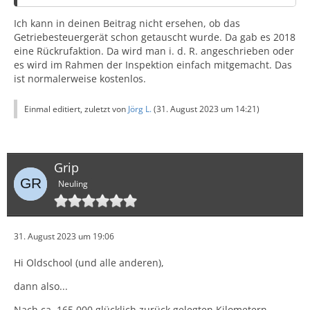
Ich glaube, aus Beobachtung und Erfahrung mit
meinem Kizashi 4x4 (bisher ca. 165Tkm) Substanzielles
Ich kann in deinen Beitrag nicht ersehen, ob das
dazu sagen zu können, wenn auch ohne letzte
Getriebesteuergerät schon getauscht wurde. Da gab es 2018
Gewissheit - es sind alles meine persönlichen
eine Rückrufaktion. Da wird man i. d. R. angeschrieben oder
Mutmaßungen.
es wird im Rahmen der Inspektion einfach mitgemacht. Das
ist normalerweise kostenlos.
Das Auto war ursprünglich nicht für den deutschen
Einmal editiert, zuletzt von
Jörg L.
(
31. August 2023 um 14:21
)
Markt konzipiert und wurde nach meiner Info erst von
einigen SUZUKI-Händlern auf eigene Kappe nach
Deutschland importiert.
Grip
Dabei offenbarte das CVT-Getriebe eine Schwachstelle,
Neuling
die speziell in Deutschlang mit seinen vergleichsweise
hohen erlaubten Autobahngeschwindigkeiten zu tun
hat:
31. August 2023 um 19:06
Die Überhitzung durch eine für solche
Hi Oldschool (und alle anderen),
Dauerbelastungen zu schwach dimensionierte Kühlung.
dann also...
Nach ca. 165.000 glücklich zurück gelegten Kilometern