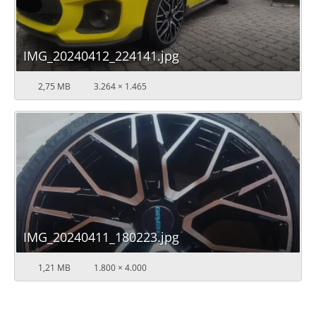
IMG_20240412_224141.jpg
2,75 MB
3.264 × 1.465
IMG_20240411_180223.jpg
1,21 MB
1.800 × 4.000