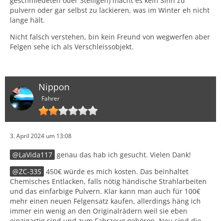
geschmiedeten oder 3teiligen) macht es kein Sinn zu
pulvern oder gar selbst zu lackieren, was im Winter eh nicht
lange hält.
Nicht falsch verstehen, bin kein Freund von wegwerfen aber
Felgen sehe ich als Verschleissobjekt.
Nippon
Fahrer
3. April 2024 um 13:08
LaVida117
genau das hab ich gesucht. Vielen Dank!
ZC-33S
450€ würde es mich kosten. Das beinhaltet
Chemisches Entlacken, falls nötig händische Strahlarbeiten
und das einfarbige Pulvern. Klar kann man auch für 100€
mehr einen neuen Felgensatz kaufen, allerdings häng ich
immer ein wenig an den Originalrädern weil sie eben
einzigartig sind und zum Fahrzeug gehören. Neu sind die