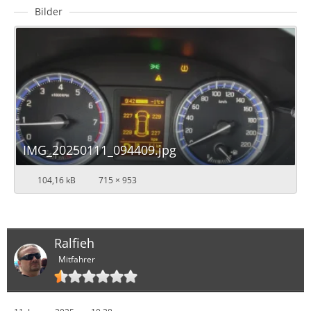
Bilder
IMG_20250111_094409.jpg
104,16 kB
715 × 953
Ralfieh
Mitfahrer