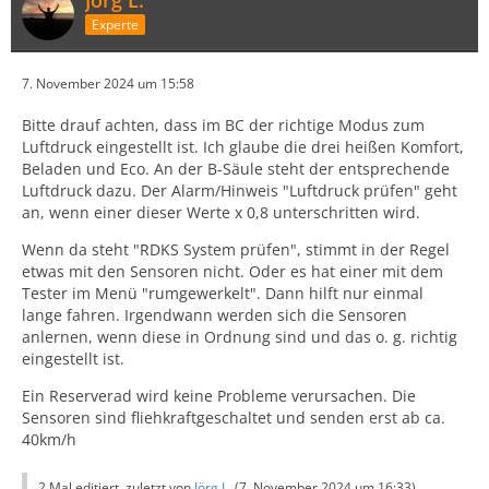
Experte
7. November 2024 um 15:58
Bitte drauf achten, dass im BC der richtige Modus zum
Luftdruck eingestellt ist. Ich glaube die drei heißen Komfort,
Beladen und Eco. An der B-Säule steht der entsprechende
Luftdruck dazu. Der Alarm/Hinweis "Luftdruck prüfen" geht
an, wenn einer dieser Werte x 0,8 unterschritten wird.
Wenn da steht "RDKS System prüfen", stimmt in der Regel
etwas mit den Sensoren nicht. Oder es hat einer mit dem
Tester im Menü "rumgewerkelt". Dann hilft nur einmal
lange fahren. Irgendwann werden sich die Sensoren
anlernen, wenn diese in Ordnung sind und das o. g. richtig
eingestellt ist.
Ein Reserverad wird keine Probleme verursachen. Die
Sensoren sind fliehkraftgeschaltet und senden erst ab ca.
40km/h
2 Mal editiert, zuletzt von
Jörg L.
(
7. November 2024 um 16:33
)