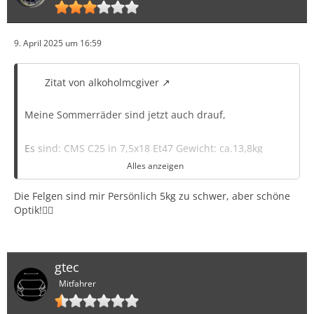
9. April 2025 um 16:59
Zitat von alkoholmcgiver
Meine Sommerräder sind jetzt auch drauf,
Es sind: CMS C25 in 7,5x18 Et47 Gewicht: ca.13,8kg
Alles anzeigen
Reifen: Firestone Firehawk Sport 215/35R18 Gewicht
Die Felgen sind mir Persönlich 5kg zu schwer, aber schöne
9,6kg
Optik!👍🏻
30/30 Vogtland Federn
Eingetragen ohne Probleme
gtec
Mitfahrer