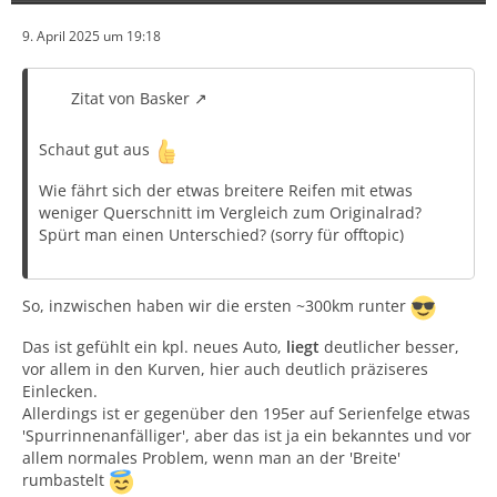
9. April 2025 um 19:18
Zitat von Basker
Schaut gut aus
Wie fährt sich der etwas breitere Reifen mit etwas
weniger Querschnitt im Vergleich zum Originalrad?
Entweder man findet die Farbkombi geil oder hässlich,
Spürt man einen Unterschied? (sorry für offtopic)
dazwischen gibts glaube ich nix 😂
So, inzwischen haben wir die ersten ~300km runter
Das ist gefühlt ein kpl. neues Auto,
liegt
deutlicher besser,
vor allem in den Kurven, hier auch deutlich präziseres
Einlecken.
Allerdings ist er gegenüber den 195er auf Serienfelge etwas
'Spurrinnenanfälliger', aber das ist ja ein bekanntes und vor
allem normales Problem, wenn man an der 'Breite'
rumbastelt