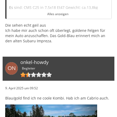
Es sind: CMS C25 in 7,5x18 Et47 Gewicht: ca.13,8kg
Alles anzeigen
Reifen: Firestone Firehawk Sport 215/35R18 Gewicht
Die sehen echt geil aus
9,6kg
Ich habe mir auch schon oft überlegt, goldene Felgen für
mein Auto anzuschaffen. Das Gold-Blau erinnert mich an
30/30 Vogtland Federn
den alten Subaru Impreza.
Eingetragen ohne Probleme
onkel-howdy
...
Begleiter
9. April 2025 um 09:52
Blau/gold find ich ne coole Kombi. Hab ich am Cabrio auch.