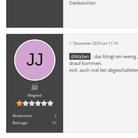
Dankeschön.
1. Dezember 2025 um 11:10
MaSen
: das klingt ein weni
drauf kommen.
evtl. auch mal bei abgeschaltete
jjjj
Mitglied
Reaktionen
2
Beiträge
97