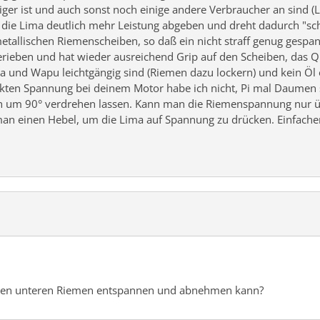
riger ist und auch sonst noch einige andere Verbraucher an sind (L
 die Lima deutlich mehr Leistung abgeben und dreht dadurch "s
allischen Riemenscheiben, so daß ein nicht straff genug gespannt
ieben und hat wieder ausreichend Grip auf den Scheiben, das Q
a und Wapu leichtgängig sind (Riemen dazu lockern) und kein Öl o.
ekten Spannung bei deinem Motor habe ich nicht, Pi mal Daumen so
ch um 90° verdrehen lassen. Kann man die Riemenspannung nur üb
man einen Hebel, um die Lima auf Spannung zu drücken. Einfacher 
 den unteren Riemen entspannen und abnehmen kann?