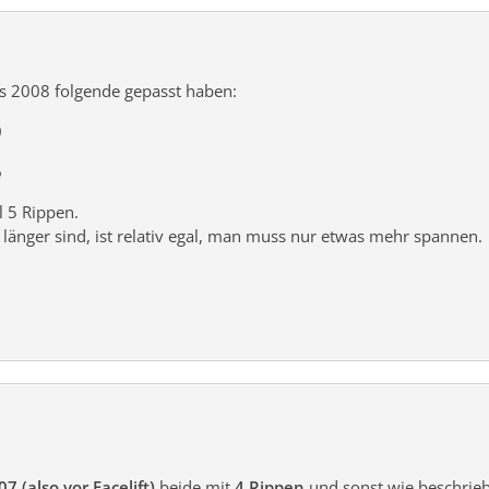
us 2008 folgende gepasst haben:
0
6
l 5 Rippen.
änger sind, ist relativ egal, man muss nur etwas mehr spannen.
07 (also vor Facelift)
beide mit
4 Rippen
und sonst wie beschrie