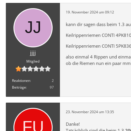
19. November 2024 um 09:12
kann dir sagen dass beim 1.3 a
Keilrippenriemen CONTI 4PK81
Keilrippenriemen CONTI 5PK83
jjjj
also einmal 4 Rippen und einma
Mitglied
ob die Riemen nun ein paar mm l
Reaktionen
2
Beiträge
97
23. November 2024 um 13:35
Danke!
Tatsächlich sind die beim 1.3
20