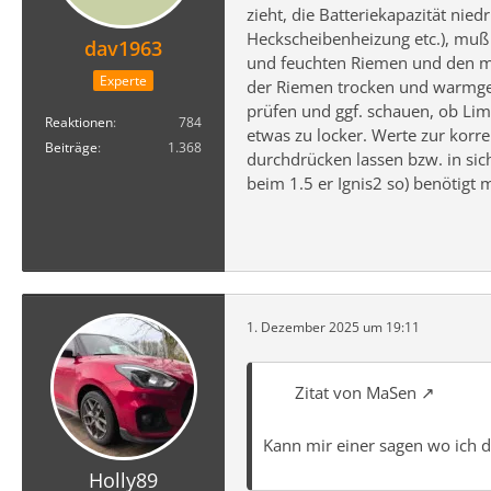
zieht, die Batteriekapazität nied
Heckscheibenheizung etc.), muß
dav1963
und feuchten Riemen und den met
Experte
der Riemen trocken und warmger
prüfen und ggf. schauen, ob Lim
Reaktionen
784
etwas zu locker. Werte zur korr
Beiträge
1.368
durchdrücken lassen bzw. in si
beim 1.5 er Ignis2 so) benötigt 
1. Dezember 2025 um 19:11
Zitat von MaSen
Kann mir einer sagen wo ich
Holly89