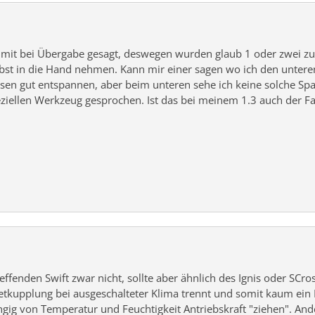
t mit bei Übergabe gesagt, deswegen wurden glaub 1 oder zwei zus
lbst in die Hand nehmen.
Kann mir einer sagen wo ich den unte
sen gut entspannen, aber beim unteren sehe ich keine solche Sp
iellen Werkzeug gesprochen. Ist das bei meinem 1.3 auch der Fa
fenden Swift zwar nicht, sollte aber ähnlich des Ignis oder SCro
kupplung bei ausgeschalteter Klima trennt und somit kaum ein 
ngig von Temperatur und Feuchtigkeit Antriebskraft "ziehen". And