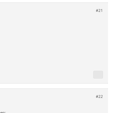
#21
#22
ben: