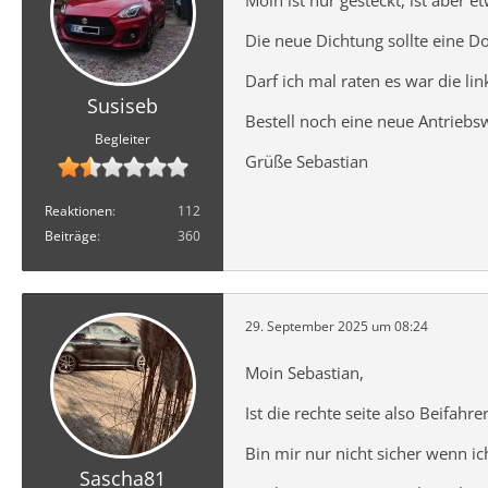
Moin ist nur gesteckt, ist aber
Die neue Dichtung sollte eine 
Darf ich mal raten es war die lin
Susiseb
Bestell noch eine neue Antriebsw
Begleiter
Grüße Sebastian
Reaktionen
112
Beiträge
360
29. September 2025 um 08:24
Moin Sebastian,
Ist die rechte seite also Beifahrer
Bin mir nur nicht sicher wenn i
Sascha81