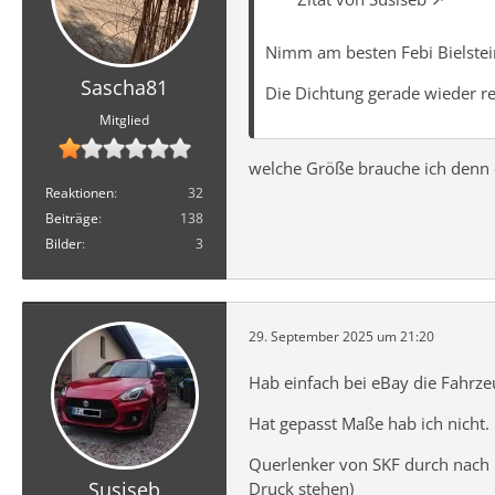
Nimm am besten Febi Bielstei
Sascha81
Die Dichtung gerade wieder rei
Mitglied
welche Größe brauche ich denn 
Reaktionen
32
Beiträge
138
Bilder
3
29. September 2025 um 21:20
Hab einfach bei eBay die Fahrzeu
Hat gepasst Maße hab ich nicht.
Querlenker von SKF durch nach 
Susiseb
Druck stehen)