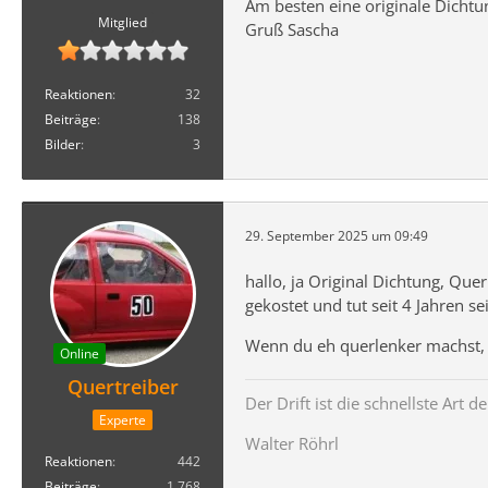
Am besten eine originale Dicht
Mitglied
Gruß Sascha
Reaktionen
32
Beiträge
138
Bilder
3
29. September 2025 um 09:49
hallo, ja Original Dichtung, Que
gekostet und tut seit 4 Jahren s
Wenn du eh querlenker machst, 
Online
Quertreiber
Der Drift ist die schnellste Art 
Experte
Walter Röhrl
Reaktionen
442
Beiträge
1.768