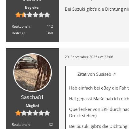
Begleiter
Bei Suzuki gibt's die Dichtung nic
Reaktionen
112
Beiträge
360
29. September 2025 um 22:06
Zitat von Susiseb
Hab einfach bei eBay die Fahrz
Sascha81
Hat gepasst Maße hab ich nich
Mitglied
Querlenker von SKF durch nac
Druck stehen)
Reaktionen
32
Bei Suzuki gibt's die Dichtung n