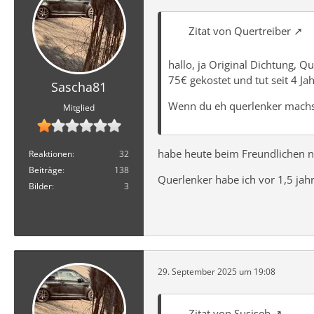
Zitat von Quertreiber
hallo, ja Original Dichtung, Q
75€ gekostet und tut seit 4 Ja
Sascha81
Wenn du eh querlenker machst
Mitglied
habe heute beim Freundlichen na
Reaktionen
32
Beiträge
138
Querlenker habe ich vor 1,5 jah
Bilder
3
29. September 2025 um 19:08
Zitat von Susiseb