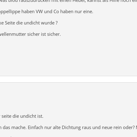
 etwas blöd rauszudrücken mit einen Hebel, kannst als Hilfe noch
Doppellippe haben VW und Co haben nur eine.
ke Seite die undicht wurde ?
ellenmutter sicher ist sicher.
 seite die undicht ist.
ch das mache. Einfach nur alte Dichtung raus und neue rein oder?