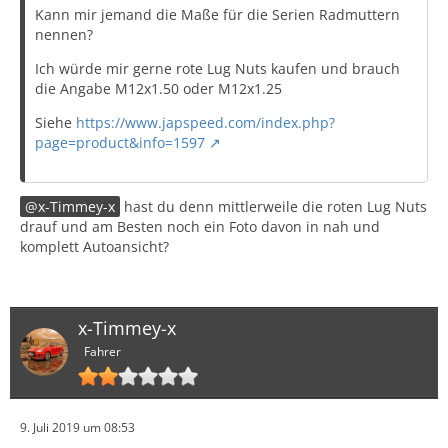
K
ann mir jemand die Maße für die Serien Radmuttern
nennen?
* gut aussehen, siehe Anhang (Bild geklaut von
https://www.felgenshop.de/suzuki-swift-v…
Ich würde mir gerne rote Lug Nuts kaufen und brauch
iert=empfehlung
- leider nur als 16er gefunden)
die Angabe M12x1.50 oder M12x1.25
Siehe
https://www.japspeed.com/index.php?
Passt da mein Gedankengang oder habe ich mich
page=product&info=1597
irgendwo verrant?!
x-Timmey-x
hast du denn mittlerweile die roten Lug Nuts
drauf und am Besten noch ein Foto davon in nah und
komplett Autoansicht?
x-Timmey-x
Fahrer
9. Juli 2019 um 08:53