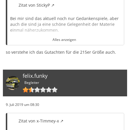
Zitat von StickyP
Bei mir sind das aktuell noch nur Gedankenspiele, aber
auch die sind ja eine schöne Gelegenheit der Materie
einmal näherzukommen.
Alles anzeigen
Ich bin gerade bei den Borbet W 7j 17 Zoll mit ET 50
gelandet, weil die, wenn ich das
Gutachten (Link als
so verstehe ich das Gutachten für die 215er Größe auch.
pdf)
richtig verstanden habe...
* keinerlei Modikfikationen oder Abnahmen erfordern
felix.funky
Begleiter
* auch nicht mit 215er Reifen (anders als die Borbet Y
z.B.)
* günstig sind
9. Juli 2019 um 08:30
* leicht sind (8,5 kg laut
Zitat von x-Timmey-x
https://www.onlineraeder.de/felgengalerie/…
_7_17_50_282433
- kann man das ernst nehmen?)