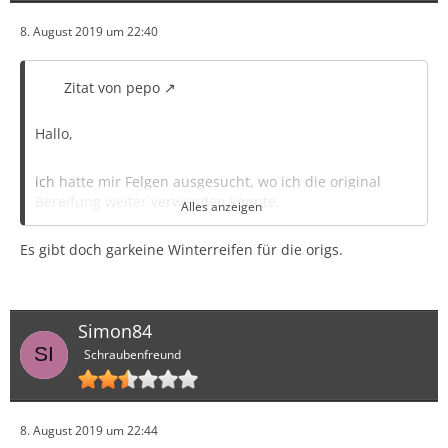
8. August 2019 um 22:40
Zitat von pepo
Hallo,
ich hatte mir Felgen ausgesucht, wo ich die original
Bereifung weiter verwenden konnte.
Alles anzeigen
Es gibt doch garkeine Winterreifen für die origs.
So wurden es die ATS StreetRallye 7x17 ET45 (Hinten mit
15 mm Spurplatten)
Auf die original Felgen werde ich dann die Winterreifen
Simon84
montieren.
Schraubenfreund
8. August 2019 um 22:44