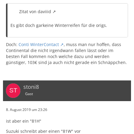
Zitat von daviiid
Es gibt doch garkeine Winterreifen für die origs.
Doch:
Conti WinterContact
, muss man nur hoffen, dass
Continental die nicht irgendwann fallen lässt oder im
Schönen Gruß
besten Fall kommen noch welche dazu und werden
günstiger, 103€ sind ja auch nicht gerade ein Schnäppchen.
Peter
stoni8
Gast
8. August 2019 um 23:26
ist aber ein "81H"
Suzuki schreibt aber einen "81W" vor