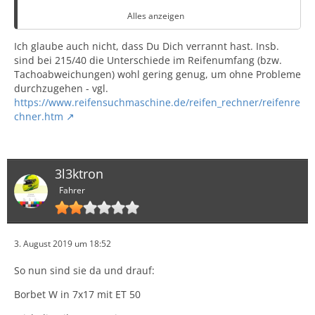
Alles anzeigen
Ich bin gerade bei den Borbet W 7j 17 Zoll mit ET 50
gelandet, weil die, wenn ich das
Gutachten (Link als
Ich glaube auch nicht, dass Du Dich verrannt hast. Insb.
pdf)
richtig verstanden habe...
sind bei 215/40 die Unterschiede im Reifenumfang (bzw.
Tachoabweichungen) wohl gering genug, um ohne Probleme
durchzugehen - vgl.
* keinerlei Modikfikationen oder Abnahmen erfordern
https://www.reifensuchmaschine.de/reifen_rechner/reifenre
chner.htm
* auch nicht mit 215er Reifen (anders als die Borbet Y
z.B.)
* günstig sind
3l3ktron
Fahrer
* leicht sind (8,5 kg laut
https://www.onlineraeder.de/felgengalerie/…
_7_17_50_282433
- kann man das ernst nehmen?)
3. August 2019 um 18:52
* gut aussehen, siehe Anhang (Bild geklaut von
So nun sind sie da und drauf:
https://www.felgenshop.de/suzuki-swift-v…
iert=empfehlung
- leider nur als 16er gefunden)
Borbet W in 7x17 mit ET 50