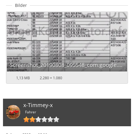
Bilder
Screenshot_20190808_095548_com.google.android.apps.docs.jpg
1,13 MB
2.280 × 1.080
x-Timmey-x
Fahrer