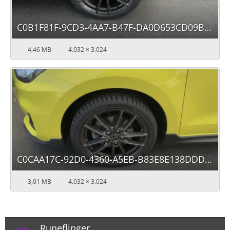
C0B1F81F-9CD3-4AA7-B47F-DA0D653CD09B.jpeg
4,46 MB
4.032 × 3.024
C0CAA17C-92D0-4360-A5EB-B83E8E138DDD.jpeg
3,01 MB
4.032 × 3.024
Runeflinger