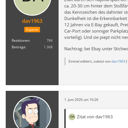
ca. 20-30 cm hinter dem Stoßfä
das Kennzeichen des dahinter st
Dunkelheit ist die Erkennbarkeit
dav1963
12 Jahren via E-Bay gekauft, Pre
Experte
Car-Port oder sonniger Parkplat
vorteilig). Und sie piept nicht ne
Reaktionen
784
Beiträge
1.368
Nachtrag: bei Ebay unter Stichwo
Einmal editiert, zuletzt von
dav1963
(
1. Juni 2026 um 16:26
Zitat von dav1963