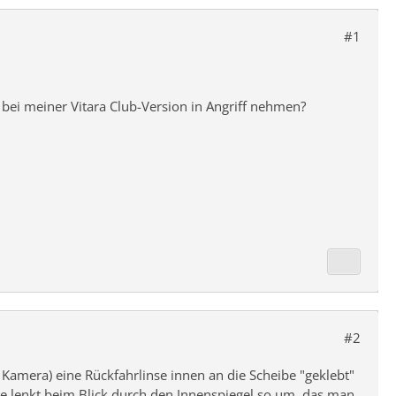
#1
 bei meiner Vitara Club-Version in Angriff nehmen?
#2
 Kamera) eine Rückfahrlinse innen an die Scheibe "geklebt"
nse lenkt beim Blick durch den Innenspiegel so um, das man