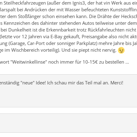
en Steilheckfahrzeugen (außer dem Ignis3, der hat vin Werk aus e
llarspalt bei Andrücken der mit Wasser befeuchteten Kunststofflin
ter dem Stoßfänger schon einsehen kann. Die Drähte der Hecks
s Kennzeichen des dahinter stehenden Autos teilweise unter dem
 bei Dunkelheit ist die Erkennbarkeit trotz Rückfahrleuchten nich
letzte vor 12 Jahren via E-Bay gekauft, Preisangabe also nicht akt
ng (Garage, Car-Port oder sonniger Parkplatz) mehre Jahre bis Jah
 im Wischbereich vorteilig). Und sie piept nicht nervig.
wort "Weitwinkellinse" noch immer für 10-15€ zu bestellen ...
enständig "neue" Idee! Ich schau mir das Teil mal an. Merci!