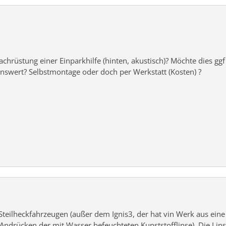
hrüstung einer Einparkhilfe (hinten, akustisch)? Möchte dies ggf
swert? Selbstmontage oder doch per Werkstatt (Kosten) ?
Steilheckfahrzeugen (außer dem Ignis3, der hat vin Werk aus eine
i Andrücken der mit Wasser befeuchteten Kunststofflinse). Die Li