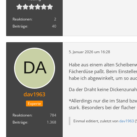
Reaktionen
2
Beiträge
40
5. Januar 2026 um 16:28
Habe aus einem alten Scheibenw
Fächerdüse paßt. Beim Einstelle
habe ich abgewinkelt, um so auc
Da der Draht keine Dickenzunahm
dav1963
*Allerdings nur die im Stand bz
Experte
stark. Besonders bei der flache
Reaktionen
784
Einmal editiert, zuletzt von
dav1963
(
Beiträge
1.368