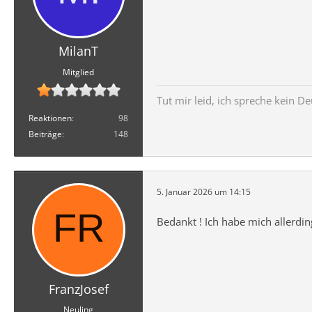
MilanT
Mitglied
Tut mir leid, ich spreche kein 
Reaktionen
98
Beiträge
148
5. Januar 2026 um 14:15
Bedankt ! Ich habe mich allerding
FranzJosef
Neuling