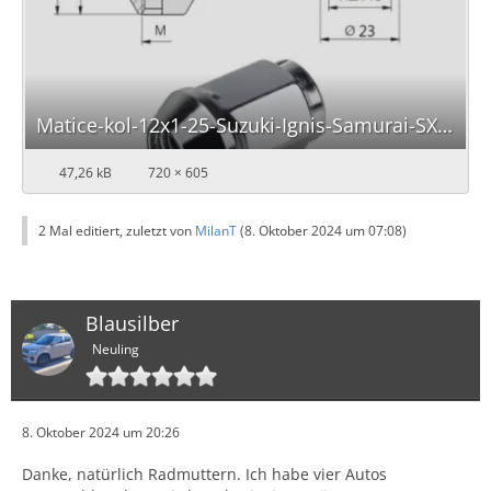
Matice-kol-12x1-25-Suzuki-Ignis-Samurai-SX4-Kod-vyrobce-NK12x1-25x34KL19.jpeg
47,26 kB
720 × 605
2 Mal editiert, zuletzt von
MilanT
(
8. Oktober 2024 um 07:08
)
Blausilber
Neuling
8. Oktober 2024 um 20:26
Danke, natürlich Radmuttern. Ich habe vier Autos