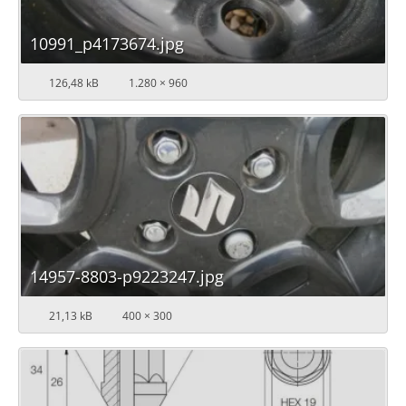
10991_p4173674.jpg
126,48 kB
1.280 × 960
14957-8803-p9223247.jpg
21,13 kB
400 × 300