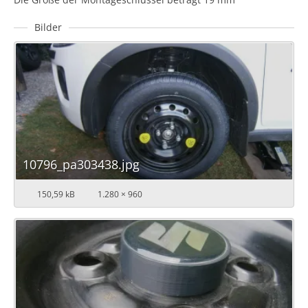
Bilder
10796_pa303438.jpg
150,59 kB
1.280 × 960