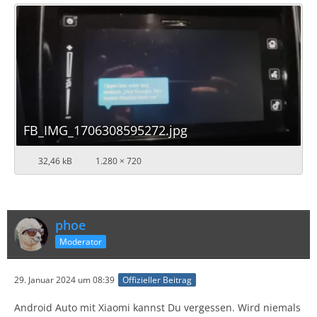
FB_IMG_1706308595272.jpg
32,46 kB
1.280 × 720
phoe
Moderator
29. Januar 2024 um 08:39
Offizieller Beitrag
Android Auto mit Xiaomi kannst Du vergessen. Wird niemals