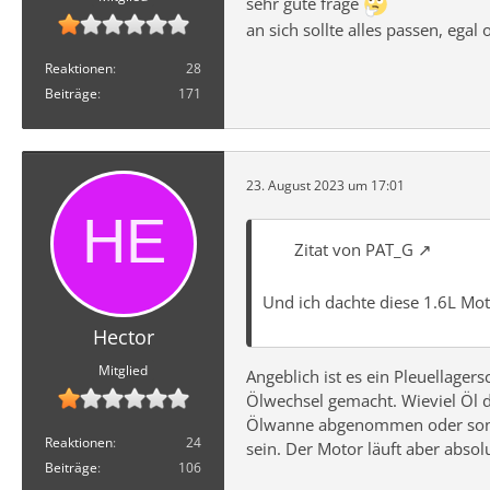
sehr gute frage
an sich sollte alles passen, eg
Reaktionen
28
Beiträge
171
23. August 2023 um 17:01
Zitat von PAT_G
Und ich dachte diese 1.6L Mo
Hector
Mitglied
Angeblich ist es ein Pleuellage
Ölwechsel gemacht. Wieviel Öl d
Ölwanne abgenommen oder sonstw
Reaktionen
24
sein. Der Motor läuft aber absol
Beiträge
106