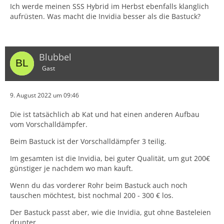
Ich werde meinen SSS Hybrid im Herbst ebenfalls klanglich
j17-140PS-129PS
aufrüsten. Was macht die Invidia besser als die Bastuck?
Oder was auch geht ist :
https://shop.bastuck2.de/index.php?cat=…
Blubbel
040020&detail=1
Gast
Mit beiden Hersteller bist du legal unterwegs.
9. August 2022 um 09:46
Im Nachhinein würde ich die Invidia kaufen.
Die ist tatsächlich ab Kat und hat einen anderen Aufbau
vom Vorschalldämpfer.
Beim Bastuck ist der Vorschalldämpfer 3 teilig.
Im gesamten ist die Invidia, bei guter Qualität, um gut 200€
günstiger je nachdem wo man kauft.
Wenn du das vorderer Rohr beim Bastuck auch noch
tauschen möchtest, bist nochmal 200 - 300 € los.
Der Bastuck passt aber, wie die Invidia, gut ohne Basteleien
drunter.