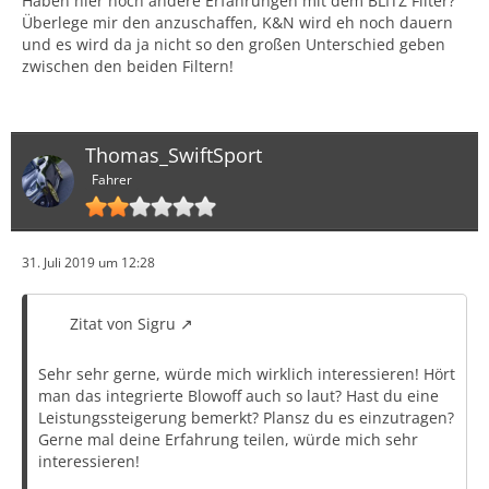
Haben hier noch andere Erfahrungen mit dem BLITZ Filter?
Kann leider nicht sagen wie gut man es mit org Auspuff
Überlege mir den anzuschaffen, K&N wird eh noch dauern
hört da ich die komplette Bastuck-Anlage drunter habe.
und es wird da ja nicht so den großen Unterschied geben
zwischen den beiden Filtern!
Habe aber auch meine Rohrleitung zur Ansaugung vom
Motor über der Batterie entlang und den Kotflügel
verlegt, daher saugt der Motor auch vor dem Fahrer im
Radhaus die Luft an, da bekommt er schön kalte Luft
Thomas_SwiftSport
und man kann besser zuhören was da vorne passiert
Fahrer
Die Ansaugtemperaturen unter Last (Vollgas) bei 37 °C
Außentemperatur:
31. Juli 2019 um 12:28
Neue Rohre 47 °C
Zitat von Sigru
Neue Rohre plus Blitz Filter 42 °C
Sehr sehr gerne, würde mich wirklich interessieren! Hört
Mit dem Filter merkt man auch eine positive Änderung
man das integrierte Blowoff auch so laut? Hast du eine
des Ansprechverhalten
Leistungssteigerung bemerkt? Plansz du es einzutragen?
Gerne mal deine Erfahrung teilen, würde mich sehr
interessieren!