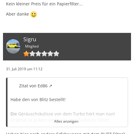
Kein kleiner Preis für ein Papierfilter...
Aber danke
Sigru
Mitglied
31. Juli 2019 um 11:12
Zitat von Ed86
Habe den von Blitz bestellt!
Die Geräuschskulisse von dem Turbo hört man nun!
Original ist ja kein Geräusch vom Turbo zu hören.
Alles anzeigen