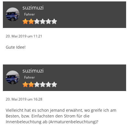
suzimuzi
-Die mittlere Belüftungsdüse so einbauen, dass die
Fahrer
Pfeile nach oben zeigen.
20. Mai 2019 um 11:21
Viel Erfolg
Gute Idee!
suzimuzi
Fahrer
20. Mai 2019 um 16:28
Vielleicht hat es schon jemand erwähnt, wo greife ich am
Besten, bzw. Einfachsten den Strom für die
Innenbeleuchtung ab (Armaturenbeleuchtung)?