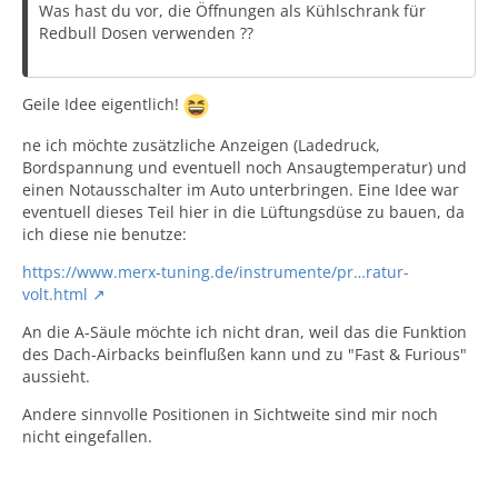
Armaturenbretts auf der Fahrerseite ausbauen.
Was hast du vor, die Öffnungen als Kühlschrank für
Redbull Dosen verwenden ??
6)Instrumententafelabdeckungsblende ausbauen.
Geile Idee eigentlich!
7)Steckverbinder des Kombiinstruments abklemmen.
ne ich möchte zusätzliche Anzeigen (Ladedruck,
Bordspannung und eventuell noch Ansaugtemperatur) und
8)Kombiinstrument aus der Instrumententafel
einen Notausschalter im Auto unterbringen. Eine Idee war
ausbauen.
eventuell dieses Teil hier in die Lüftungsdüse zu bauen, da
ich diese nie benutze:
9)Motorschalter von der inneren Zierblende des
Armaturenbretts auf der Fahrerseite trennen
https://www.merx-tuning.de/instrumente/pr…ratur-
volt.html
10)Die obere Zentrumskonsolenblende entfernen.
An die A-Säule möchte ich nicht dran, weil das die Funktion
11)Die Klauen ösen und die mittleren Belüftungsdüsen
des Dach-Airbacks beinflußen kann und zu "Fast & Furious"
aus der oberen Zentrumskonsolenblende ziehen.
aussieht.
Andere sinnvolle Positionen in Sichtweite sind mir noch
12)Mittlere Belüftungsdüse ausbauen.
nicht eingefallen.
Zum Einbau den Ausbauvorgang umkehren und
folgende Punkte beachten.