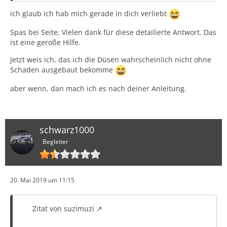
Klauen/Haken befestigt.
ich glaub ich hab mich gerade in dich verliebt
Spas bei Seite. Vielen dank für diese detailierte Antwort. Das
1)Das Minuskabel von der Batterie lösen.
ist eine geroße Hilfe.
2a)Das Handschuhfach ausbauen.
Jetzt weis ich, das ich die Düsen wahrscheinlich nicht ohne
2b)Von der Seite des Handschuhfachs aus den Haken an
Schaden ausgebaut bekomme
der mittleren Armaturenbrett-Zierblende nach oben
aber wenn, dan mach ich es nach deiner Anleitung.
drücken und lösen.
2c)Armaturenbrett-Zierblende mit flacheb Werkzeug
aufhebeln und den unteren Haken lösen.
schwarz1000
Begleiter
2d)Armaturenbrett Zierleiste ausbauen (die rote)
3)Audioanlage/Navigationsgerät ausbauen
20. Mai 2019 um 11:15
4)Die Abdeckung für die Lenksäulenöffnung entfernen.
Zitat von suzimuzi
5)Die äußere und die innere Verkleidung des