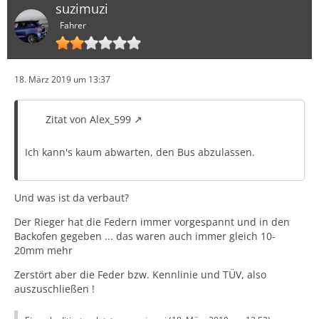
suzimuzi
einem H&R Federnsatz aus. Natürlich nur von der Höhe,
Fahrer
im direkten Vergleich. Laut den Jungs von meiner
Werkstatt, sei das die maximale tiefe. Er sagte aber auch
das sich das Fahrzeug mit der Zeit noch etwas setzt und
es so noch einmal einen Tick tiefer kommt. Wie viel der
Man hat das Auto mit einer leichten Neigung
18. März 2019 um 13:37
Tick ist, bleibt abzuwarten.
abgestimmt, um für etwaiges Gewicht im Kofferraum
oder auf der Rückbank vorzusorgen.
Zitat von Alex_599
Ich schau morgen mal in die Eintragung und werde über
Ich kann's kaum abwarten, den Bus abzulassen.
die Höhe berichten.
Kleiner Nachtrag, hab hier den interessanten Teil aus
Und was ist da verbaut?
der TÜV Eintragung beigefügt. Wie versteht ihr das?
Der Rieger hat die Federn immer vorgespannt und in den
Backofen gegeben ... das waren auch immer gleich 10-
20mm mehr
Zerstört aber die Feder bzw. Kennlinie und TÜV, also
auszuschließen !