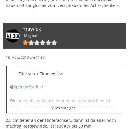
haben oft Langlöcher zum verschieben des Achsschenkels.
mawick
Mitglied
18. März 2019 um 11:36
Zitat von x-Timmey-x
@
Speedy Swift
Die persönliche Wahrnehmung mag unterschiedlich
sein, ich finde das Fahrwerk etwas härter als die Serie.
Alles anzeigen
2.5 cm tiefer an der Hinterachse?...dann ist da aber noch
Ich vermute jedoch das hier nicht alleine die Federn und
mächtig Restgewinde, ist laut KW bis 50 mm.
die Dämpfer schuld sind, der Radstand dürfte auch eine