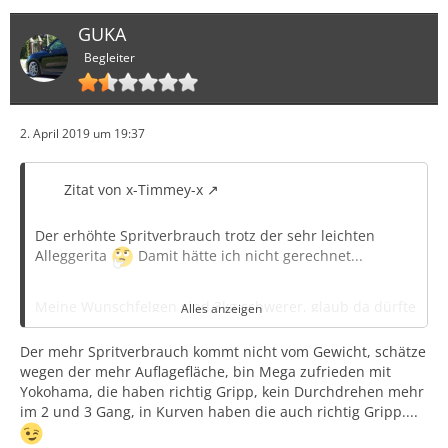
GUKA
Begleiter
2. April 2019 um 19:37
Zitat von x-Timmey-x
Der erhöhte Spritverbrauch trotz der sehr leichten
Alleggerita
Damit hätte ich nicht gerechnet...
Meine Wunschfelgen sind 3kg schwerer, glaub da dürfte
Alles anzeigen
der ein oder andere Tropfen Benzin dazu kommen.
Der mehr Spritverbrauch kommt nicht vom Gewicht, schätze
wegen der mehr Auflagefläche, bin Mega zufrieden mit
Mit der Reaktion vom TÜV Prüfer hab ich nicht
Yokohama, die haben richtig Gripp, kein Durchdrehen mehr
gerechnet, Zitat: "Also ne mit der (Serien) Felge kann ich
im 2 und 3 Gang, in Kurven haben die auch richtig Gripp....
dich nicht umher fahren lassen. Kauf dir die Schlappen
und komm am Besten Wochentag X ab Uhrzeit Y vorbei,