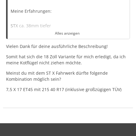
Meine Erfahrungen:
STX ca. 38mm tiefer
Alles anzeigen
Fahrwerk perfekt , macht Spaß und ist mit
Vielen Dank für deine ausführliche Beschreibung!
Serienbereifung noch komfortabel und sportlich
(sportlich ist er mit Serienfahrwerk m.E. Definitiv nicht!)
Somit hat sich die 18 Zoll Variante für mich erledigt, da ich
meine Kotflügel nicht ziehen möchte.
18“ 8J ET 45(!)
Meinst du mit dem ST X Fahrwerk dürfte folgende
Kombination möglich sein?
Recht aufwendige Karosseriearbeiten an allen 4 Achsen
bei kompletter Abdeckung Felge (30 Grad vorne und 50
7,5 X 17 ET45 mit 215 40 R17 (inklusive großzügigen TÜV)
Grad hinten)
teilw. 8-10mm breiter pro Seite! Gerade bei der HA.
Ist aber ohne lackieren gerade noch möglich gewesen.