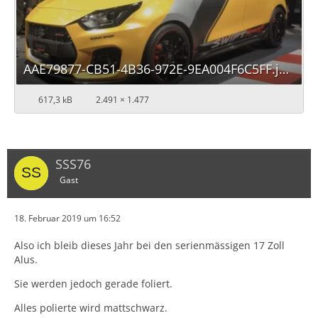
AAE79877-CB51-4B36-972E-9EA004F6C5FF.jpeg
617,3 kB
2.491 × 1.477
SSS76
Gast
18. Februar 2019 um 16:52
Also ich bleib dieses Jahr bei den serienmässigen 17 Zoll
Alus.
Sie werden jedoch gerade foliert.
Alles polierte wird mattschwarz.