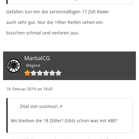
Gefallen tun mir die serienmäßigen 17 Zoll Räder
Alles polierte wird mattschwarz.
auch sehr gut. Nur die 195er Reifen sehen ein
Das reicht erstmal als Kompromiß.
bisschen schmal und verloren aus.
Eventuell werde ich noch 30 er Ferdern verbauen.
Aber das steht noch nicht fest.
MartialCG
Mitglied
18. Februar 2019 um 18:43
Zitat von suzimuzi
Wo bleiben die 18 Zöller? Gibts schon was mit ABE?