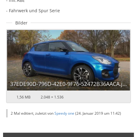
- mit ABE
- Fahrwerk und Spur Serie
Bilder
37EDE90D-796D-42E0-9F76-52472B36AACA.jpeg
1,56 MB
2.048 × 1.536
2 Mal editiert, zuletzt von
Speedy one
(
24. Januar 2019 um 11:42
)