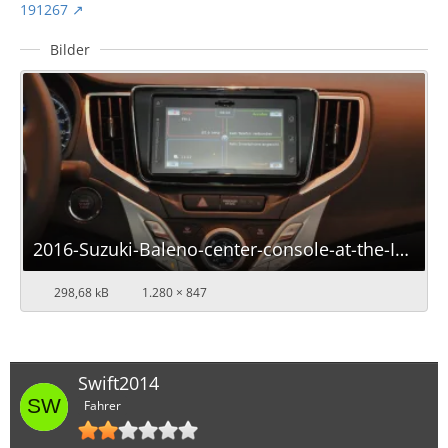
191267
Bilder
2016-Suzuki-Baleno-center-console-at-the-IAA-2015.jpg
298,68 kB
1.280 × 847
Swift2014
Fahrer