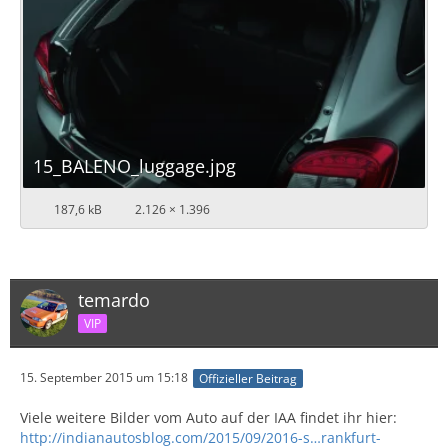
15_BALENO_luggage.jpg
187,6 kB
2.126 × 1.396
temardo
VIP
15. September 2015 um 15:18
Offizieller Beitrag
Viele weitere Bilder vom Auto auf der IAA findet ihr hier:
http://indianautosblog.com/2015/09/2016-s…rankfurt-