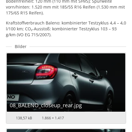
Bodenfreiheit: 120 mm (110 mm mit SHVS); Spurweite
vorn/hinten: 1.520 mm mit 185/55 R16 Reifen (1.530 mm mit
175/65 R15 Reifen).
Kraftstoffverbrauch Baleno: kombinierter Testzyklus 4,4 – 4,0
l/100 km; CO₂-Ausstoß: kombinierter Testzyklus 103 – 93
g/km (VO EG 715/2007).
Bilder
08_BALENO_closeup_rear.jpg
138,57 kB
1.866 × 1.417