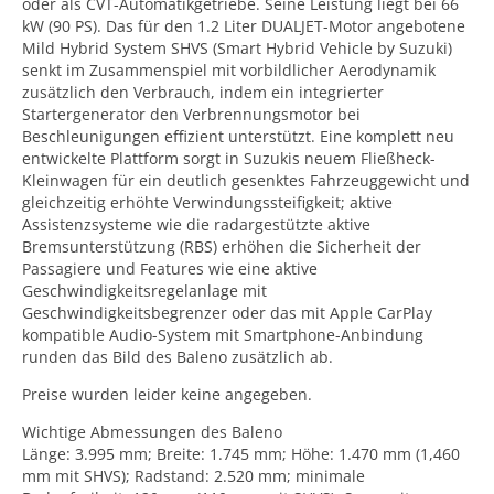
oder als CVT-Automatikgetriebe. Seine Leistung liegt bei 66
kW (90 PS). Das für den 1.2 Liter DUALJET-Motor angebotene
Mild Hybrid System SHVS (Smart Hybrid Vehicle by Suzuki)
senkt im Zusammenspiel mit vorbildlicher Aerodynamik
zusätzlich den Verbrauch, indem ein integrierter
Startergenerator den Verbrennungsmotor bei
Beschleunigungen effizient unterstützt. Eine komplett neu
entwickelte Plattform sorgt in Suzukis neuem Fließheck-
Kleinwagen für ein deutlich gesenktes Fahrzeuggewicht und
gleichzeitig erhöhte Verwindungssteifigkeit; aktive
Assistenzsysteme wie die radargestützte aktive
Bremsunterstützung (RBS) erhöhen die Sicherheit der
Passagiere und Features wie eine aktive
Geschwindigkeitsregelanlage mit
Geschwindigkeitsbegrenzer oder das mit Apple CarPlay
kompatible Audio-System mit Smartphone-Anbindung
runden das Bild des Baleno zusätzlich ab.
Preise wurden leider keine angegeben.
Wichtige Abmessungen des Baleno
Länge: 3.995 mm; Breite: 1.745 mm; Höhe: 1.470 mm (1,460
mm mit SHVS); Radstand: 2.520 mm; minimale