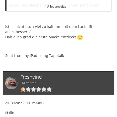
Genau des gleiche hab ich auch !!! Man sieht schon
Alles anzeigen
komplett das blech ohne Lack bei mir
... Hab mir
schon gestern Lackstift bestellt aber ich trau es mir grad
nicht ranzumachen ...
Ist es nicht noch viel zu kalt, um mit dem Lackstift
Der Lackstift kostet bei Suzuki Original 10 Euro...
auszubessern?
Hab auch grad die erste Macke entdeckt
Bin grad am zerweifeln ... Entwerder lackstift oder
folieren oder ausbessern lassen (80Euro)
Sent from my iPad using Tapatalk
Was sagt ihr dazu ?
Danke vorraus
Freshvinci
GRUSS
Mitfahrer
24. Februar 2013 um 00:14
Hallo,