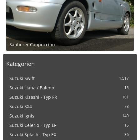
Sauberer Cappuccino
22. August 2019 um 08:34
2
Kategorien
Suzuki Swift
1.517
Suzuki Liana / Baleno
15
Suzuki Kizashi - Typ FR
101
Suzuki SX4
78
Suzuki Ignis
140
Suzuki Celerio - Typ LF
15
Suzuki Splash - Typ EX
36