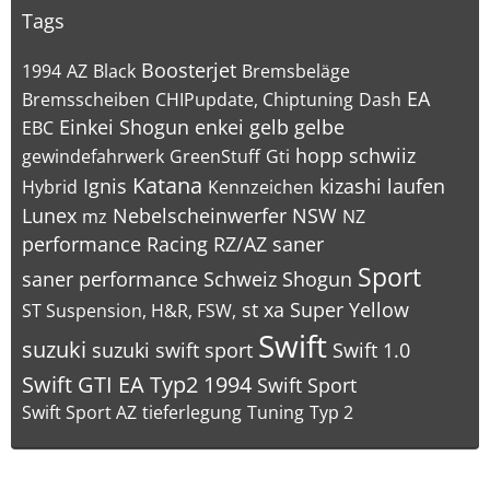
Tags
Boosterjet
1994
AZ
Black
Bremsbeläge
EA
Bremsscheiben
CHIPupdate, Chiptuning
Dash
Einkei Shogun
enkei
gelb
gelbe
EBC
hopp schwiiz
gewindefahrwerk
GreenStuff
Gti
Katana
Ignis
kizashi
laufen
Hybrid
Kennzeichen
Lunex
Nebelscheinwerfer
NSW
mz
NZ
performance
Racing
RZ/AZ
saner
Sport
saner performance
Schweiz
Shogun
st xa
Super Yellow
ST Suspension, H&R, FSW,
Swift
suzuki
suzuki swift sport
Swift 1.0
Swift GTI EA Typ2 1994
Swift Sport
Swift Sport AZ
tieferlegung
Tuning
Typ 2