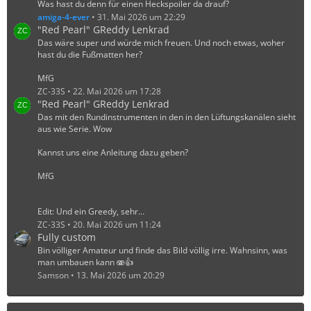
Was hast du denn für einen Heckspoiler da drauf?
amiga-4-ever
31. Mai 2026 um 22:29
"Red Pearl" GReddy Lenkrad
Das wäre super und würde mich freuen. Und noch etwas, woher
hast du die Fußmatten her?
MfG
ZC-33S
22. Mai 2026 um 17:28
"Red Pearl" GReddy Lenkrad
Das mit den Rundinstrumenten in den in den Lüftungskanälen sieht
aus wie Serie. Wow
Kannst uns eine Anleitung dazu geben?
MfG
Edit: Und ein Greedy, sehr…
ZC-33S
20. Mai 2026 um 11:24
Fully custom
Bin völliger Amateur und finde das Bild völlig irre. Wahnsinn, was
man umbauen kann 🫨👍️
Samson
13. Mai 2026 um 20:29