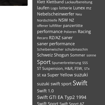
Klett
Klettband
Lackaufbereitung
2
laufen
Lunex
lotterie
mz
Logo
Nebelscheinwerfer
Neu
NSW
NZ
Nordschleife
panzertitte
offener luftfilter
performance
Racing
Polieren
RZ/AZ
saner
Recaro
saner performance
Scheibenwischer
schubmaschin
Schweiz
Shogun
Sommer
sonne
Sport
Spurverbreiterung
SSS
ST Suspension, H&R, FSW,
STx
suzuki
st xa
Super Yellow
Swift
suzuki swift sport
Swift 1.0
Swift GTI EA Typ2 1994
Swift Sport
Swift Sport AZ