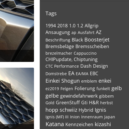
Tags
1994
2018
1.0
1.2
Allgrip
Ansaugung
AZ
ap
Ausfahrt
Boosterjet
Black
Beschriftung
Bremsbeläge
Bremsscheiben
brezelmacher
Cappuccino
CHIPupdate, Chiptuning
2
Dash
Design
CTC Performance
EA
EBC
Domstrebe
EA/MA
Einkei Shogun
enkei
emblem
gelb
Folierung
ez2019
Felgen
funkelt
gelbe
gewindefahrwerk
gibbem
GreenStuff
Gti
H&R
Gold
herbst
hopp schwiiz
Ignis
Hybrid
Ignis (MF) III
Inion
Innenraum
Japan
Katana
kizashi
Kennzeichen