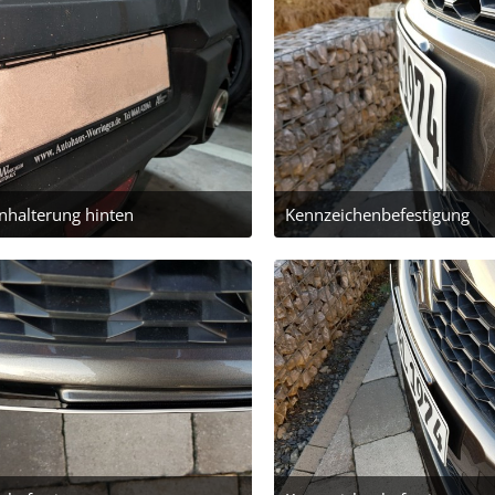
nhalterung hinten
Kennzeichenbefestigung
uar 2024 um 13:40
16. Februar 2019 um 16:5