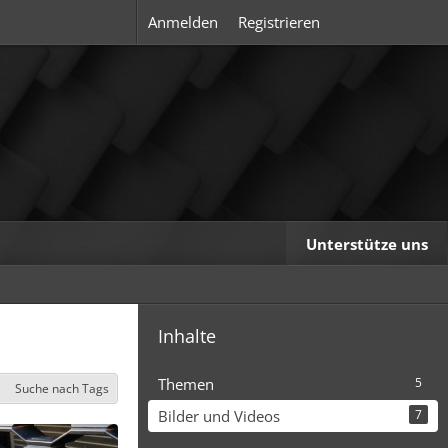
Anmelden
Registrieren
Unterstütze uns
Inhalte
Themen
5
Suche nach Tags
Bilder und Videos
7