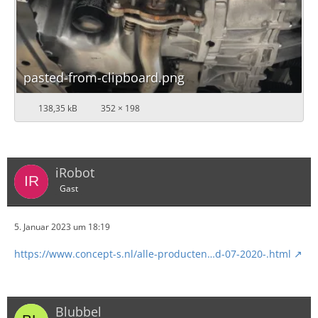
pasted-from-clipboard.png
138,35 kB
352 × 198
iRobot
Gast
5. Januar 2023 um 18:19
https://www.concept-s.nl/alle-producten…d-07-2020-.html
Blubbel