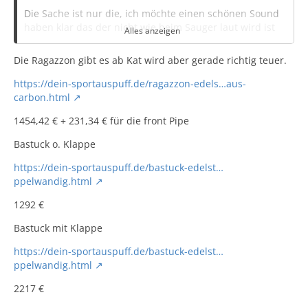
Die Sache ist nur die, ich möchte einen schönen Sound
haben klar das der nicht wie beim Sauger laut wird ist
Alles anzeigen
logisch aber wenn ich mir ne Anlage hol dann soll man
schon was hören. Bei mir wird es ein Swift mit 140 Ps,
Die Ragazzon gibt es ab Kat wird aber gerade richtig teuer.
der hat ja noch keinen OPF.
https://dein-sportauspuff.de/ragazzon-edels…aus-
carbon.html
Mein Budget liegt bei 1500€ (Einbau on Top)
1454,42 € + 231,34 € für die front Pipe
Bastuck o. Klappe
Möchte Sound , aber kein Dröhnen soll präsents sein.
Ich hab hab jetzt öfter die von Inox gesehen aber die
https://dein-sportauspuff.de/bastuck-edelst…
dröhnen glaub ich voll. Milltek wirkt mir zu leise ,
ppelwandig.html
Bastuck mit Klappe bestimmt geil aber 1800€ aufwärts
tut dann auch mir etwas weh. Ragazzon hab ich auch oft
1292 €
gelesen das die toll sein soll aber nur Endschalldämpfer
Bastuck mit Klappe
habe ich zum Kauf gefunden bzw. als Soundfile.
Habt ihr noch irgendwelche Ideen ?
https://dein-sportauspuff.de/bastuck-edelst…
ppelwandig.html
Oder anders wenn ihr nochmal eine kaufen
müsstet/wollte welche wäre es?
2217 €