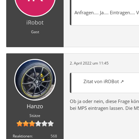
Anfragen.... Ja.... Eintragen...
iRobot
Gast
2. April 2022 um 11:45
Zitat von iROBot
Ob ja oder nein, diese Frage k
Hanzo
bei MPS eintragen lassen. Die MS
Stütze
Reaktionen
568