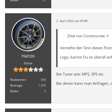
Bilder
21
2. April 2022 um 09:48
Zitat von Cocooncrew
Verstehe den Sinn dieses Posts
Hanzo
Logo, kannst Du es überall an
Stütze
Bei Tuner wie: MPS, SPS etc.
Reaktionen
568
Bei denen kann man Anfragen, ob
Beiträge
1.395
Bilder
2