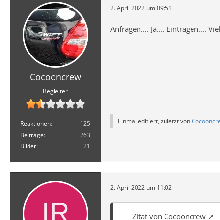
2. April 2022 um 09:51
Anfragen.... Ja.... Eintragen.... Vie
Cocooncrew
Begleiter
Einmal editiert, zuletzt von
Cocooncr
Reaktionen
125
Beiträge
263
Bilder
21
2. April 2022 um 11:02
Zitat von Cocooncrew