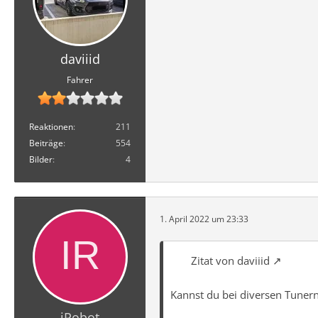
daviiid
Fahrer
Reaktionen
211
Beiträge
554
Bilder
4
1. April 2022 um 23:33
Zitat von daviiid
Kannst du bei diversen Tuner
iRobot