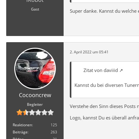
Gast
Super danke. Kannst du welche
2. April 2022 um 05:41
Zitat von daviiid
Kannst du bei diversen Tuner
Cocooncrew
Begleiter
Verstehe den Sinn dieses Posts n
Logo, kannst Du es überall anfr
Reaktionen
125
Beiträge
263