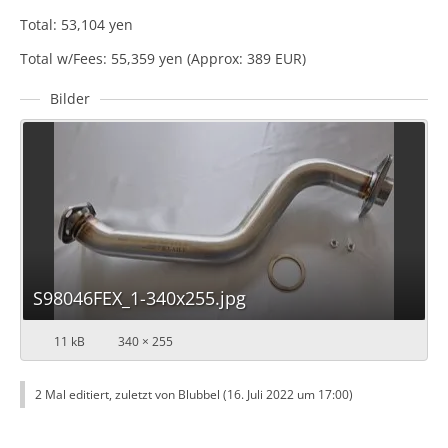
Total: 53,104 yen
Total w/Fees: 55,359 yen (Approx: 389 EUR)
Bilder
S98046FEX_1-340x255.jpg
11 kB
340 × 255
2 Mal editiert, zuletzt von Blubbel (
16. Juli 2022 um 17:00
)