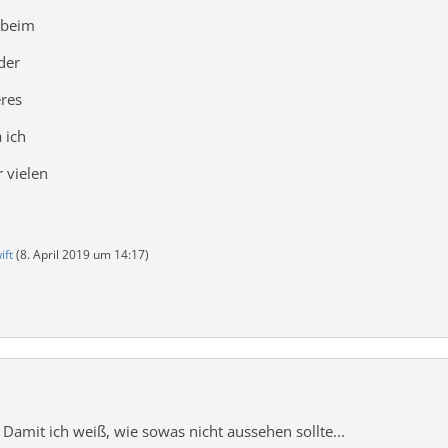
t beim
der
res
 ich
 vielen
ift
(
8. April 2019 um 14:17
)
Damit ich weiß, wie sowas nicht aussehen sollte...