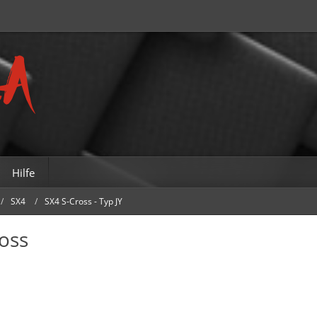
Hilfe
SX4
SX4 S-Cross - Typ JY
ross