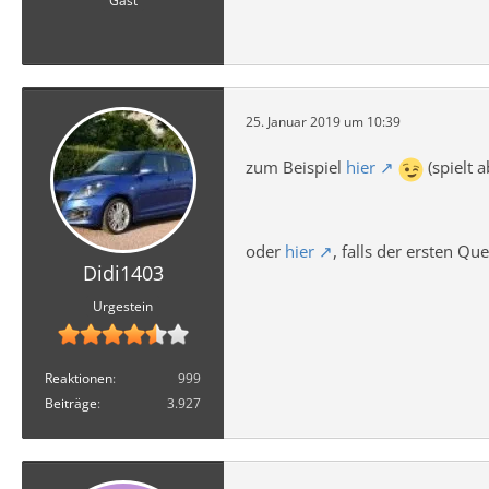
Gast
25. Januar 2019 um 10:39
zum Beispiel
hier
(spielt a
oder
hier
, falls der ersten Que
Didi1403
Urgestein
Reaktionen
999
Beiträge
3.927