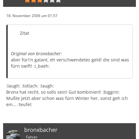
18. November 2006 um 01:57
Zitat
Original von bronxbacher:
aber für\'n galant, eh verschwendetes geld! die sind was
fürn swift! :i_baeh:
:laugh: :totlach: :laugh:
Bronx hat recht, so solls sein! Gut kombiniert! :biggrin:
Mußte jetzt aber schon was fürn Winter her, sonst geh ich
ein... :teufel:
bronxbacher
Fahrer