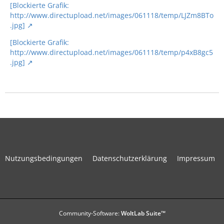
[Blockierte Grafik:
http://www.directupload.net/images/061118/temp/LJZm8BTo
.jpg]
[Blockierte Grafik:
http://www.directupload.net/images/061118/temp/p4xB8gc5
.jpg]
Nutzungsbedingungen
Datenschutzerklärung
Impressum
Community-Software:
WoltLab Suite™