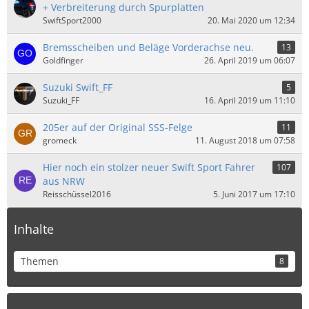
+ Verbreiterung durch Spurplatten
SwiftSport2000
20. Mai 2020 um 12:34
Bremsscheiben und Beläge Vorderachse neu.
13
Goldfinger
26. April 2019 um 06:07
Suzuki Swift_FF
5
Suzuki_FF
16. April 2019 um 11:10
205er auf der Original SSS-Felge
11
gromeck
11. August 2018 um 07:58
Hier noch ein stolzer neuer Swift Sport Fahrer
107
aus NRW
Reisschüssel2016
5. Juni 2017 um 17:10
Inhalte
Themen
8