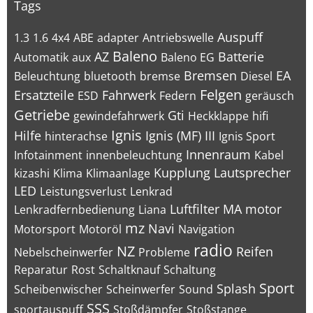
Tags
Auspuff
1.3
1.6
4x4
ABE
adapter
Antriebswelle
Baleno
AZ
Batterie
Automatik
aux
Baleno EG
Bremsen
EA
Beleuchtung
bluetooth
bremse
Diesel
Felgen
Ersatzteile
Fahrwerk
ESD
Federn
geräusch
Getriebe
Gti
gewindefahrwerk
Heckklappe
hifi
Ignis
Hilfe
Ignis (MF) III
hinterachse
Ignis Sport
Innenraum
Infotainment
innenbeleuchtung
Kabel
Kupplung
Lautsprecher
kizashi
Klima
Klimaanlage
LED
Leistungsverlust
Lenkrad
Luftfilter
MA
motor
Lenkradfernbedienung
Liana
mz
Navi
Motorsport
Motoröl
Navigation
radio
NZ
Reifen
Nebelscheinwerfer
Probleme
Reparatur
Rost
Schaltknauf
Schaltung
Sport
Splash
Scheibenwischer
Scheinwerfer
Sound
SSS
sportauspuff
Stoßdämpfer
Stoßstange