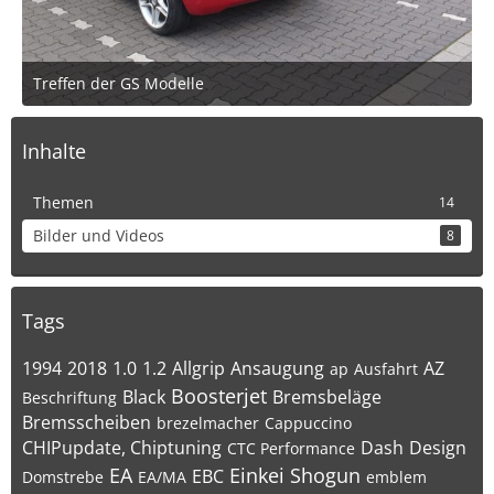
Treffen der GS Modelle
19. August 2019 um 21:31
2
Inhalte
Themen
14
Bilder und Videos
8
Tags
1994
2018
1.0
1.2
Allgrip
Ansaugung
AZ
ap
Ausfahrt
Boosterjet
Black
Bremsbeläge
Beschriftung
Bremsscheiben
brezelmacher
Cappuccino
CHIPupdate, Chiptuning
Dash
Design
CTC Performance
EA
Einkei Shogun
EBC
Domstrebe
EA/MA
emblem