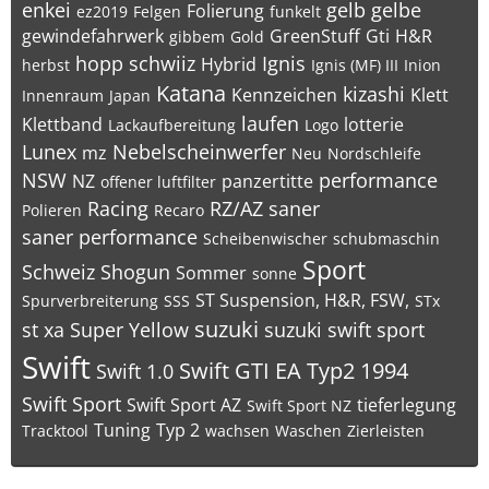
enkei
gelb
gelbe
Folierung
ez2019
Felgen
funkelt
gewindefahrwerk
GreenStuff
Gti
H&R
gibbem
Gold
hopp schwiiz
Ignis
Hybrid
herbst
Ignis (MF) III
Inion
Katana
kizashi
Kennzeichen
Klett
Innenraum
Japan
laufen
Klettband
lotterie
Lackaufbereitung
Logo
Lunex
Nebelscheinwerfer
mz
Neu
Nordschleife
NSW
performance
NZ
panzertitte
offener luftfilter
Racing
RZ/AZ
saner
Polieren
Recaro
saner performance
Scheibenwischer
schubmaschin
Sport
Schweiz
Shogun
Sommer
sonne
ST Suspension, H&R, FSW,
Spurverbreiterung
SSS
STx
suzuki
st xa
Super Yellow
suzuki swift sport
Swift
Swift GTI EA Typ2 1994
Swift 1.0
Swift Sport
Swift Sport AZ
tieferlegung
Swift Sport NZ
Tuning
Typ 2
Tracktool
wachsen
Waschen
Zierleisten