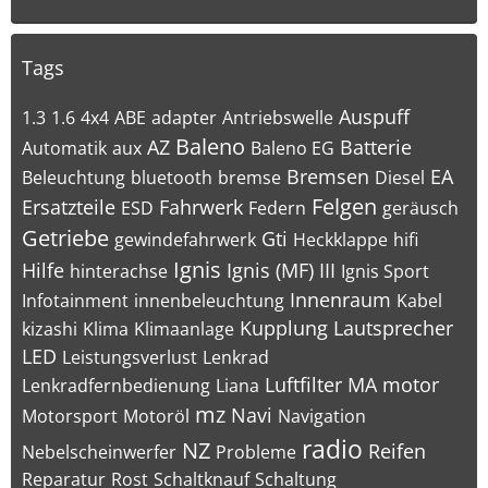
Tags
Auspuff
1.3
1.6
4x4
ABE
adapter
Antriebswelle
Baleno
AZ
Batterie
Automatik
aux
Baleno EG
Bremsen
EA
Beleuchtung
bluetooth
bremse
Diesel
Felgen
Ersatzteile
Fahrwerk
ESD
Federn
geräusch
Getriebe
Gti
gewindefahrwerk
Heckklappe
hifi
Ignis
Hilfe
Ignis (MF) III
hinterachse
Ignis Sport
Innenraum
Infotainment
innenbeleuchtung
Kabel
Kupplung
Lautsprecher
kizashi
Klima
Klimaanlage
LED
Leistungsverlust
Lenkrad
Luftfilter
MA
motor
Lenkradfernbedienung
Liana
mz
Navi
Motorsport
Motoröl
Navigation
radio
NZ
Reifen
Nebelscheinwerfer
Probleme
Reparatur
Rost
Schaltknauf
Schaltung