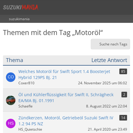
suzukimania
Themen mit dem Tag „Motoröl“
Suche nach Tags
Thema
Letzte Antwort
Welches Motoröl für Swift Sport 1.4 Boosterjet
85
Hybrid 129PS Bj. 21
Coxer810
24. November 2025 um 06:02
Öl und Kühlerflüssigkeit für Swift II, Schrägheck
2
EA/MA Bj. 01.1991
Schaefle
8. August 2022 um 22:04
Zündkerzen, Motoröl, Getriebeöl Suzuki Swift IV
14
1.2 94 PS NZ
HS_Quietschie
21. April 2020 um 23:49