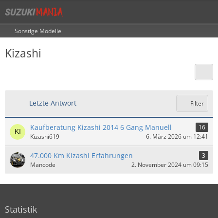
Sonstige Modelle
Kizashi
Letzte Antwort
Filter
Kaufberatung Kizashi 2014 6 Gang Manuell
16
Kizashi619
6. März 2026 um 12:41
47.000 Km Kizashi Erfahrungen
3
Mancode
2. November 2024 um 09:15
Statistik